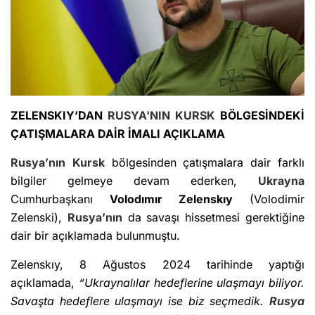
ZELENSKIY’DAN
RUSYA'NIN
KURSK
BÖLGESİNDEKİ
ÇATIŞMALARA DAİR İMALI AÇIKLAMA
Rusya’nın
Kursk
bölgesinden çatışmalara dair farklı
bilgiler gelmeye devam ederken,
Ukrayna
Cumhurbaşkanı
Volodımır Zelenskıy
(Volodimir
Zelenski),
Rusya’nın
da savaşı hissetmesi gerektiğine
dair bir açıklamada bulunmuştu.
Zelenskıy, 8 Ağustos 2024 tarihinde yaptığı
açıklamada,
“Ukraynalılar hedeflerine ulaşmayı biliyor.
Savaşta hedeflere ulaşmayı ise biz seçmedik.
Rusya