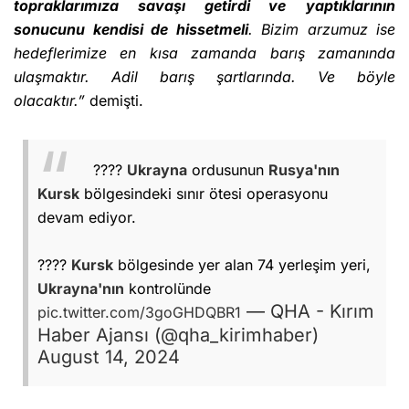
topraklarımıza savaşı getirdi ve
yaptıklarının
sonucunu kendisi de hissetmeli
. Bizim arzumuz ise
hedeflerimize en kısa zamanda barış zamanında
ulaşmaktır. Adil barış şartlarında. Ve böyle
olacaktır.”
demişti.
????
Ukrayna
ordusunun
Rusya'nın
Kursk
bölgesindeki sınır ötesi operasyonu
devam ediyor.
????
Kursk
bölgesinde yer alan 74 yerleşim yeri,
Ukrayna'nın
kontrolünde
— QHA - Kırım
pic.twitter.com/3goGHDQBR1
Haber Ajansı (@qha_kirimhaber)
August 14, 2024