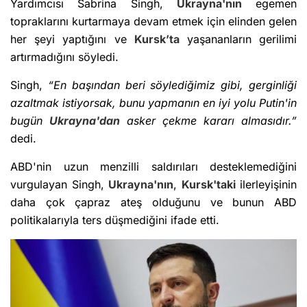
Yardımcısı Sabrina Singh,
Ukrayna'nın
egemen
topraklarını kurtarmaya devam etmek için elinden gelen
her şeyi yaptığını ve
Kursk’ta
yaşananların gerilimi
artırmadığını söyledi.
Singh,
“En başından beri söylediğimiz gibi, gerginliği
azaltmak istiyorsak, bunu yapmanın en iyi yolu Putin'in
bugün
Ukrayna'dan
asker çekme kararı almasıdır.”
dedi.
ABD'nin uzun menzilli saldırıları desteklemediğini
vurgulayan Singh,
Ukrayna'nın
,
Kursk'taki
ilerleyişinin
daha çok çapraz ateş olduğunu ve bunun ABD
politikalarıyla ters düşmediğini ifade etti.