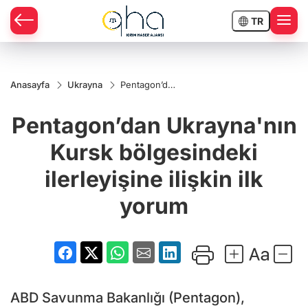
TR
Anasayfa
Ukrayna
Pentagon’dan
Ukrayna'nın
Kursk
Pentagon’dan Ukrayna'nın
bölgesindeki
ilerleyişine
ilişkin ilk
Kursk bölgesindeki
yorum
ilerleyişine ilişkin ilk
yorum
ABD Savunma Bakanlığı (Pentagon),