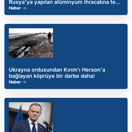
Rusya'ya yapılan alüminyum ihracatına tepki
gösterdi
Haber
Ukrayna ordusundan Kırım'ı Herson'a
bağlayan köprüye bir darbe daha!
Haber