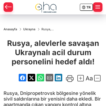
TR
Anasayfa
Ukrayna
Rusya,
alevlerle
savaşan
Rusya, alevlerle savaşan
Ukraynalı
acil durum
personelini
Ukraynalı acil durum
hedef aldı!
personelini hedef aldı!
Rusya, Dnipropetrovsk bölgesine yönelik
sivil saldırılarına bir yenisini daha ekledi. Bir
apartmanda çıkan yangını kontrol altına