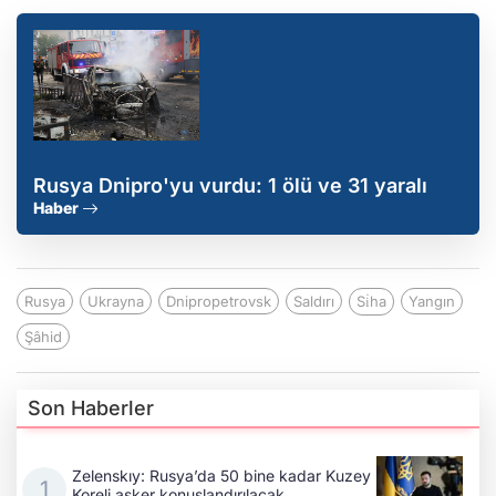
Rusya Dnipro'yu vurdu: 1 ölü ve 31 yaralı
Haber
Rusya
Ukrayna
Dnipropetrovsk
Saldırı
Si̇ha
Yangın
Şâhid
Son Haberler
Zelenskıy: Rusya’da 50 bine kadar Kuzey
Koreli asker konuşlandırılacak