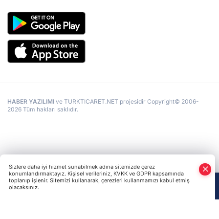
HABER YAZILIMI
ve TURKTICARET.NET projesidir Copyright© 2006-
2026 Tüm hakları saklıdır.
Sizlere daha iyi hizmet sunabilmek adına sitemizde çerez
konumlandırmaktayız. Kişisel verileriniz, KVKK ve GDPR kapsamında
toplanıp işlenir. Sitemizi kullanarak, çerezleri kullanmamızı kabul etmiş
olacaksınız.
Anasayfa
Haber Ara
Yazarlar