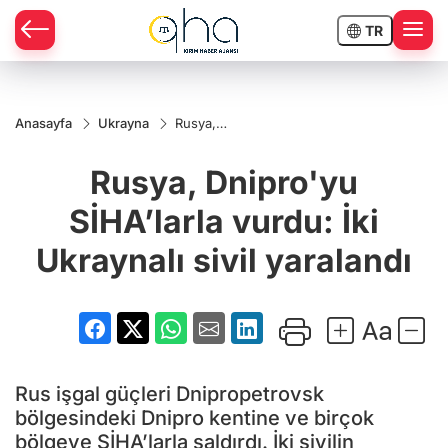
TR
Anasayfa
Ukrayna
Rusya,
Dnipro'yu
SİHA’larla
Rusya, Dnipro'yu
vurdu: İki
Ukraynalı
sivil
SİHA’larla vurdu: İki
yaralandı
Ukraynalı sivil yaralandı
Rus işgal güçleri Dnipropetrovsk
bölgesindeki Dnipro kentine ve birçok
bölgeye SİHA’larla saldırdı. İki sivilin