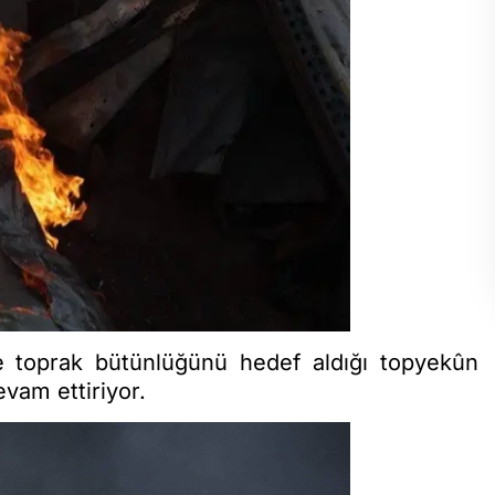
e toprak bütünlüğünü hedef aldığı topyekûn
devam ettiriyor.