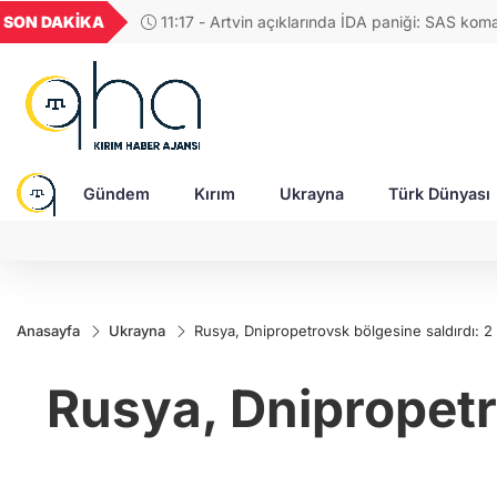
GEL
TND
BGN
VND
SON DAKİKA
10:56 - Kırım’ın yerli halklarından Kırımçaklar, ki
49
18,2677
16,3788
27,9743
0,0018
korumak için stratejik adımlar belirledi
Gündem
Kırım
Ukrayna
Türk Dünyası
Anasayfa
Ukrayna
Rusya, Dnipropetrovsk bölgesine saldırdı: 2 ö
Rusya, Dnipropetro