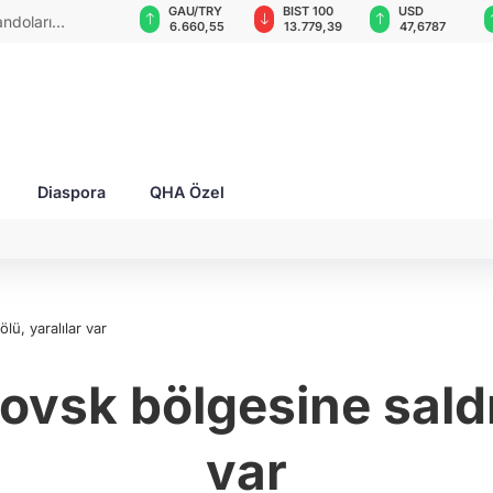
GAU/TRY
BIST 100
USD
EUR
mliklerini
6.660,55
13.779,39
47,6787
55,1254
Diaspora
QHA Özel
lü, yaralılar var
vsk bölgesine saldırd
var