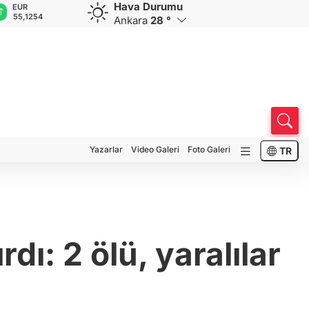
Hava Durumu
GBP
CHF
CAD
RUB
A
64,3468
59,0083
34,1883
0,5822
1
Ankara
28 °
Yazarlar
Video Galeri
Foto Galeri
TR
ı: 2 ölü, yaralılar