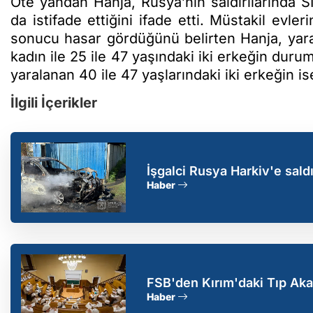
Öte yandan Hanja, Rusya’nın saldırılarında Sİ
da istifade ettiğini ifade etti. Müstakil evler
sonucu hasar gördüğünü belirten Hanja, yaral
kadın ile 25 ile 47 yaşındaki iki erkeğin duru
yaralanan 40 ile 47 yaşlarındaki iki erkeğin 
İlgili İçerikler
İşgalci Rusya Harkiv'e saldır
Haber
FSB'den Kırım'daki Tıp Aka
alındı
Haber