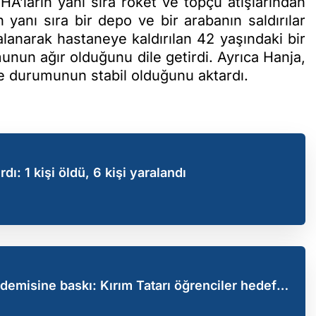
HA’ların yanı sıra roket ve topçu atışlarından
in yanı sıra bir depo ve bir arabanın saldırılar
anarak hastaneye kaldırılan 42 yaşındaki bir
munun ağır olduğunu dile getirdi. Ayrıca Hanja,
ise durumunun stabil olduğunu aktardı.
dı: 1 kişi öldü, 6 kişi yaralandı
demisine baskı: Kırım Tatarı öğrenciler hedef