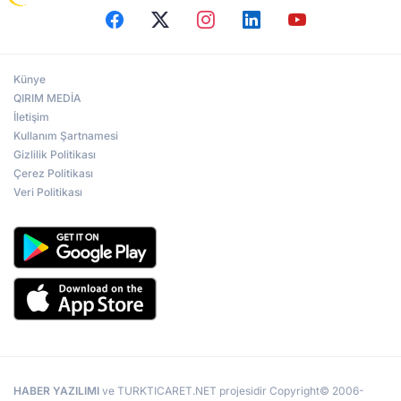
Künye
QIRIM MEDİA
İletişim
Kullanım Şartnamesi
Gizlilik Politikası
Çerez Politikası
Veri Politikası
HABER YAZILIMI
ve TURKTICARET.NET projesidir Copyright© 2006-