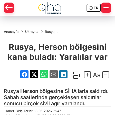
TR
Anasayfa
Ukrayna
Rusya,
Herson
bölgesini
Rusya, Herson bölgesini
kana
buladı:
Yaralılar
kana buladı: Yaralılar var
var
Rusya
Herson
bölgesine SİHA'larla saldırdı.
Sabah saatlerinde gerçekleşen saldırılar
sonucu birçok sivil ağır yaralandı.
Haber Giriş Tarihi: 13.05.2026 12:47