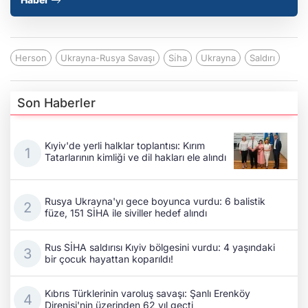
Herson
Ukrayna-Rusya Savaşı
Si̇ha
Ukrayna
Saldırı
Son Haberler
Kıyiv'de yerli halklar toplantısı: Kırım
Tatarlarının kimliği ve dil hakları ele alındı
Rusya Ukrayna'yı gece boyunca vurdu: 6 balistik
füze, 151 SİHA ile siviller hedef alındı
Rus SİHA saldırısı Kıyiv bölgesini vurdu: 4 yaşındaki
bir çocuk hayattan koparıldı!
Kıbrıs Türklerinin varoluş savaşı: Şanlı Erenköy
Direnişi'nin üzerinden 62 yıl geçti