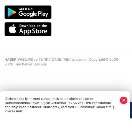
HABER YAZILIMI
ve TURKTICARET.NET projesidir Copyright© 2006-
2026 Tüm hakları saklıdır.
Sizlere daha iyi hizmet sunabilmek adına sitemizde çerez
konumlandırmaktayız. Kişisel verileriniz, KVKK ve GDPR kapsamında
toplanıp işlenir. Sitemizi kullanarak, çerezleri kullanmamızı kabul etmiş
olacaksınız.
Anasayfa
Haber Ara
Yazarlar