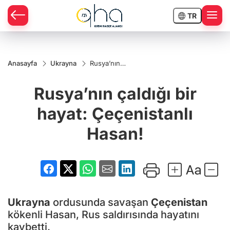
TR
Anasayfa
Ukrayna
Rusya’nın
çaldığı bir
hayat:
Rusya’nın çaldığı bir
Çeçenistanlı
Hasan!
hayat: Çeçenistanlı
Hasan!
Ukrayna
ordusunda savaşan
Çeçenistan
kökenli Hasan, Rus saldırısında hayatını
kaybetti.