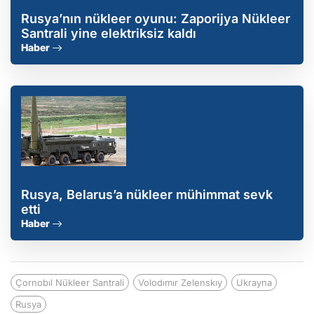
Rusya’nın nükleer oyunu: Zaporijya Nükleer
Santrali yine elektriksiz kaldı
Haber
Rusya, Belarus’a nükleer mühimmat sevk
etti
Haber
Çornobıl Nükleer Santrali
Volodımır Zelenskıy
Ukrayna
Rusya