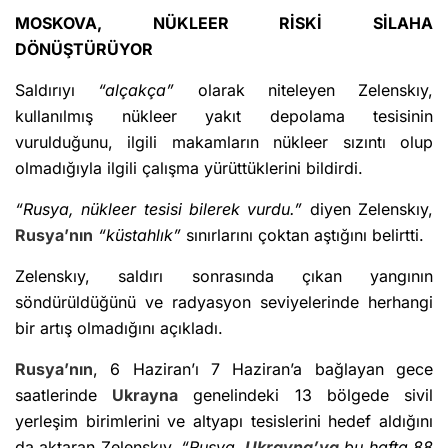
MOSKOVA, NÜKLEER RİSKİ SİLAHA
DÖNÜŞTÜRÜYOR
Saldırıyı
“alçakça”
olarak niteleyen Zelenskıy,
kullanılmış nükleer yakıt depolama tesisinin
vurulduğunu, ilgili makamların nükleer sızıntı olup
olmadığıyla ilgili çalışma yürüttüklerini bildirdi.
“Rusya, nükleer tesisi bilerek vurdu.”
diyen Zelenskıy,
Rusya’nın
“küstahlık”
sınırlarını çoktan aştığını belirtti.
Zelenskıy, saldırı sonrasında çıkan yangının
söndürüldüğünü ve radyasyon seviyelerinde herhangi
bir artış olmadığını açıkladı.
Rusya’nın
, 6 Haziran’ı 7 Haziran’a bağlayan gece
saatlerinde
Ukrayna
genelindeki 13 bölgede sivil
yerleşim birimlerini ve altyapı tesislerini hedef aldığını
da aktaran Zelenskıy,
“Rusya,
Ukrayna’ya
bu hafta 88