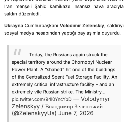
İran menşeli Şahid kamikaze insansız hava aracıyla
saldırı düzenledi.
Ukrayna
Cumhurbaşkanı
Volodımır Zelenskıy
, saldırıyı
sosyal medya hesabından yaptığı paylaşımla duyurdu.
Today, the Russians again struck the
special territory around the Chornobyl Nuclear
Power Plant. A “shahed” hit one of the buildings
of the Centralized Spent Fuel Storage Facility. An
extremely critical infrastructure facility – and an
extremely vile Russian strike. The Ministry…
— Volodymyr
pic.twitter.com/94I0YncYpD
Zelenskyy / Володимир Зеленський
(@ZelenskyyUa)
June 7, 2026