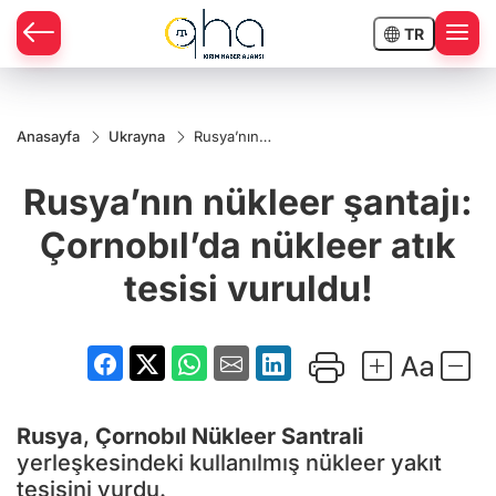
TR
Anasayfa
Ukrayna
Rusya’nın
nükleer
şantajı:
Rusya’nın nükleer şantajı:
Çornobıl’da
nükleer
atık tesisi
Çornobıl’da nükleer atık
vuruldu!
tesisi vuruldu!
Rusya
,
Çornobıl Nükleer Santrali
yerleşkesindeki kullanılmış nükleer yakıt
tesisini vurdu.