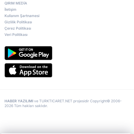
QIRIM MEDİA
İletişim
Kullanım Şartnamesi
Gizlilik Politikası
Çerez Politikası
Veri Politikası
HABER YAZILIMI
ve TURKTICARET.NET projesidir Copyright© 2006-
2026 Tüm hakları saklıdır.