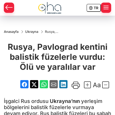
TR
Anasayfa
Ukrayna
Rusya,
Pavlograd
kentini
Rusya, Pavlograd kentini
balistik
füzelerle
vurdu:
balistik füzelerle vurdu:
Ölü ve
yaralılar
Ölü ve yaralılar var
var
İşgalci Rus ordusu
Ukrayna’nın
yerleşim
bölgelerini balistik füzelerle vurmaya
devam ediyor. Rus balistik füzeleri bu sabah