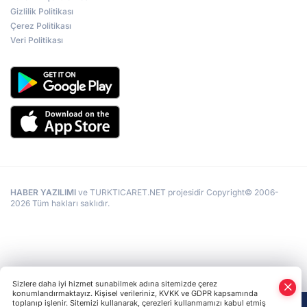
Gizlilik Politikası
Çerez Politikası
Veri Politikası
HABER YAZILIMI
ve TURKTICARET.NET projesidir Copyright© 2006-
2026 Tüm hakları saklıdır.
Sizlere daha iyi hizmet sunabilmek adına sitemizde çerez
konumlandırmaktayız. Kişisel verileriniz, KVKK ve GDPR kapsamında
toplanıp işlenir. Sitemizi kullanarak, çerezleri kullanmamızı kabul etmiş