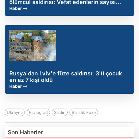
ölümcül saldırısı: Vefat edenlerin sayısı
açıklandı
Haber
Rusya'dan Lviv'e füze saldırısı: 3'ü çocuk
en az 7 kişi öldü
Haber
Ukrayna
Pavlograd
Saldırı
Balistik Füze
Son Haberler