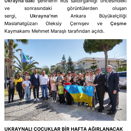
Ukrayna'daki
şehirlerin Rus saldırganlığı öncesindeki
ve sonrasındaki görüntülerden oluşan
sergi,
Ukrayna'nın
Ankara Büyükelçiliği
Maslahatgüzarı Oleksiy Çernışev ve
Çeşme
Kaymakamı Mehmet Maraşlı tarafından açıldı.
UKRAYNALI ÇOCUKLAR BİR HAFTA AĞIRLANACAK