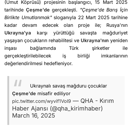
(Umut Köprüsü) projesinin başlangıcı, 15 Mart 2025
tarihinde
Çeşme'de
gerçekleşti.
"Çeşme'de Barış İçin
Birlikte Umutlanmak"
sloganıyla 22 Mart 2025 tarihine
kadar devam edecek olan proje ile; Rusya'nın
Ukrayna'ya
karşı yürüttüğü savaşta mağduriyet
yaşayan çocukların rehabilitesi ve
Ukrayna'nın
yeniden
inşası bağlamında Türk şirketler ile
gerçekleştirilebilecek iş birliği imkanlarının
değerlendirilmesi hedefleniyor.
Ukraynalı savaş mağduru çocuklar
Çeşme'de
misafir ediliyor
— QHA - Kırım
pic.twitter.com/wyvif1VoI9
Haber Ajansı (@qha_kirimhaber)
March 16, 2025