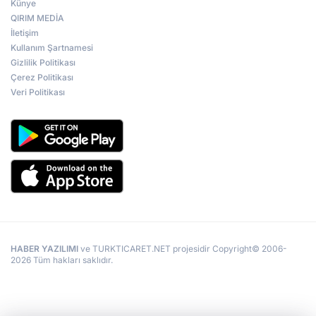
Künye
QIRIM MEDİA
İletişim
Kullanım Şartnamesi
Gizlilik Politikası
Çerez Politikası
Veri Politikası
HABER YAZILIMI
ve TURKTICARET.NET projesidir Copyright© 2006-
2026 Tüm hakları saklıdır.