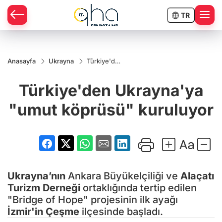
TR
Anasayfa
Ukrayna
Türkiye'den
Ukrayna'ya
"umut
Türkiye'den Ukrayna'ya
köprüsü"
kuruluyor
"umut köprüsü" kuruluyor
Ukrayna’nın
Ankara Büyükelçiliği ve
Alaçatı
Turizm Derneği
ortaklığında tertip edilen
"Bridge of Hope" projesinin ilk ayağı
İzmir'in
Çeşme
ilçesinde başladı.