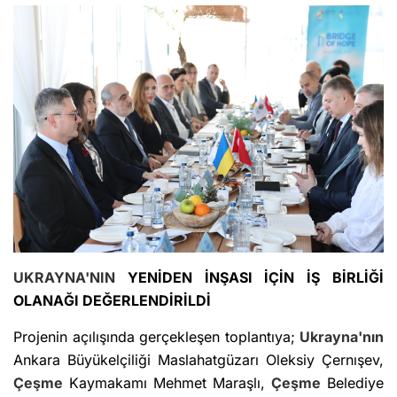
UKRAYNA'NIN
YENİDEN İNŞASI İÇİN İŞ BİRLİĞİ
OLANAĞI DEĞERLENDİRİLDİ
Projenin açılışında gerçekleşen toplantıya;
Ukrayna'nın
Ankara Büyükelçiliği Maslahatgüzarı Oleksiy Çernışev,
Çeşme
Kaymakamı Mehmet Maraşlı,
Çeşme
Belediye