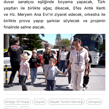
duvar sanatçısı eşliğinde boyama yapacak, Türk
yaşıtları ile birlikte ağaç dikecek, Efes Antik Kenti
ve Hz. Meryem Ana Evi'ni ziyaret edecek, orkestra ile
birlikte prova yapıp şarkılar söylecek ve projenin
finalinde sahne alacak.
Bridge Of Hope
Çeşme
Alaçatı Turizm Derneği
Ukrayna