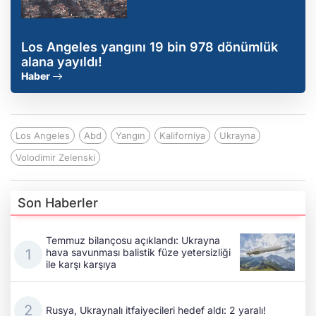
Los Angeles yangını 19 bin 978 dönümlük
alana yayıldı!
Haber
Los Angeles
Abd
Yangın
Kaliforniya
Ukrayna
Volodimir Zelenski
Son Haberler
Temmuz bilançosu açıklandı: Ukrayna
hava savunması balistik füze yetersizliği
ile karşı karşıya
Rusya, Ukraynalı itfaiyecileri hedef aldı: 2 yaralı!