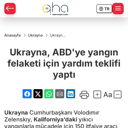
TR
Anasayfa
Ukrayna
Ukrayna,
ABD'ye
yangın
Ukrayna, ABD'ye yangın
felaketi
için
yardım
felaketi için yardım teklifi
teklifi
yaptı
yaptı
Ukrayna
Cumhurbaşkanı Volodımır
Zelenskıy,
Kaliforniya’daki
yıkıcı
yangınlarla mücadele için 150 itfaiye aracı