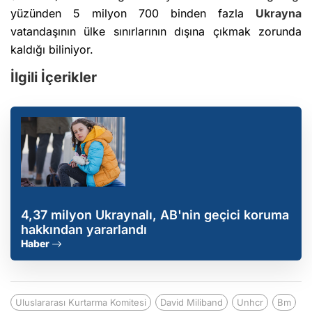
yüzünden 5 milyon 700 binden fazla
Ukrayna
vatandaşının ülke sınırlarının dışına çıkmak zorunda
kaldığı biliniyor.
İlgili İçerikler
4,37 milyon Ukraynalı, AB'nin geçici koruma
hakkından yararlandı
Haber
Uluslararası Kurtarma Komitesi
David Miliband
Unhcr
Bm