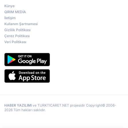
Künye
QIRIM MEDİA
İletişim
Kullanım Şartnamesi
Gizlilik Politikası
Çerez Politikası
Veri Politikası
HABER YAZILIMI
ve TURKTICARET.NET projesidir Copyright© 2006-
2026 Tüm hakları saklıdır.