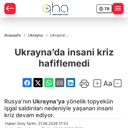
TR
Anasayfa
Ukrayna
Ukrayna’da
insani kriz
hafiflemedi
Ukrayna’da insani kriz
hafiflemedi
Rusya’nın
Ukrayna’ya
yönelik topyekûn
işgal saldırıları nedeniyle yaşanan insani
kriz devam ediyor.
Haber Giriş Tarihi: 21.06.2026 17:53