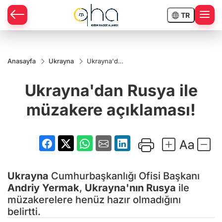
TR
Anasayfa
Ukrayna
Ukrayna'dan
Rusya ile
müzakere
Ukrayna'dan Rusya ile
açıklaması!
müzakere açıklaması!
Ukrayna
Cumhurbaşkanlığı Ofisi Başkanı
Andriy Yermak
,
Ukrayna'nın
Rusya
ile
müzakerelere henüz hazır olmadığını
belirtti.