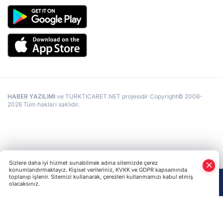
HABER YAZILIMI
ve TURKTICARET.NET projesidir Copyright© 2006-
2026 Tüm hakları saklıdır.
Sizlere daha iyi hizmet sunabilmek adına sitemizde çerez
konumlandırmaktayız. Kişisel verileriniz, KVKK ve GDPR kapsamında
toplanıp işlenir. Sitemizi kullanarak, çerezleri kullanmamızı kabul etmiş
olacaksınız.
Anasayfa
Haber Ara
Yazarlar