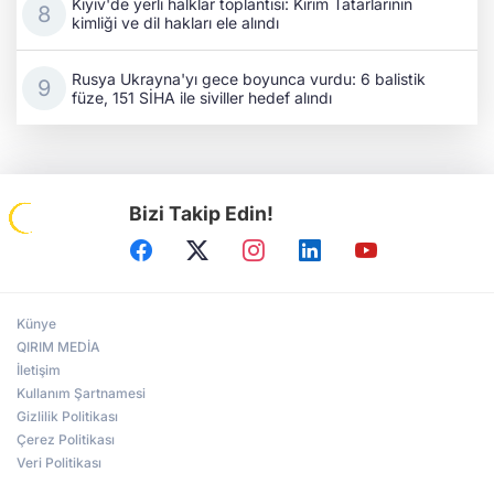
Kıyiv'de yerli halklar toplantısı: Kırım Tatarlarının
kimliği ve dil hakları ele alındı
Rusya Ukrayna'yı gece boyunca vurdu: 6 balistik
füze, 151 SİHA ile siviller hedef alındı
Bizi Takip Edin!
Künye
QIRIM MEDİA
İletişim
Kullanım Şartnamesi
Gizlilik Politikası
Çerez Politikası
Veri Politikası