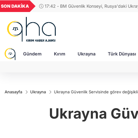
GEL
TND
BGN
VND
SON DAKİKA
17:23 - Zelenskıy'dan Patriot çağrısı: "Üzerimiz
49
18,2677
16,3788
27,9743
0,0018
insanları öldüren gerçek füzeler yağıyor"
Gündem
Kırım
Ukrayna
Türk Dünyası
Anasayfa
Ukrayna
Ukrayna Güvenlik Servisinde görev değişikli
Ukrayna Güve