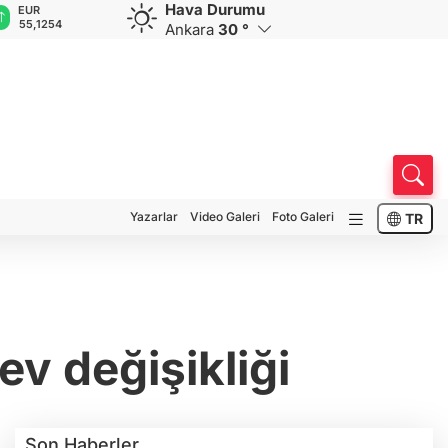
Hava Durumu
GBP
CHF
CAD
RUB
A
64,3468
59,0083
34,1883
0,5822
1
Ankara
30 °
Yazarlar
Video Galeri
Foto Galeri
TR
v değişikliği
Son Haberler