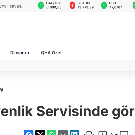
GAU/TRY
BIST 100
USD
EUR
e kâğıt değil,
6.660,55
13.779,39
47,6787
55,1254
Diaspora
QHA Özel
ği
nlik Servisinde göre