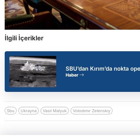
İlgili İçerikler
SBU’dan Kırım’da nokta op
Haber
Sbu
Ukrayna
Vasıl Malyuk
Volodımır Zelenskıy