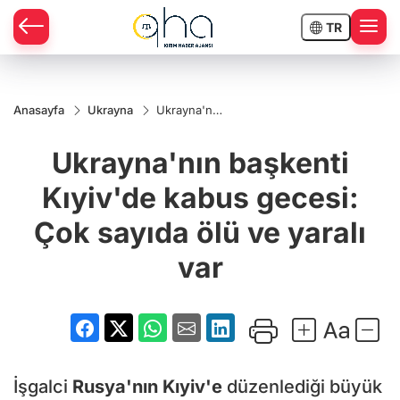
TR
Anasayfa
Ukrayna
Ukrayna'nın
başkenti
Kıyiv'de
Ukrayna'nın başkenti
kabus
gecesi: Çok
sayıda ölü
Kıyiv'de kabus gecesi:
ve yaralı var
Çok sayıda ölü ve yaralı
var
İşgalci
Rusya'nın
Kıyiv'e
düzenlediği büyük