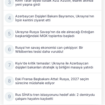
Kırım Tatar siyasi tutsak Aziz Azizov, esaret altında
yeni yaşına girdi
Azerbaycan Dışişleri Bakanı Bayramov, Ukrayna'nın
İrpin kentini ziyaret etti
Ukrayna-Rusya Savaşı'nın da ele alınacağı Erdoğan
başkanlığındaki MGK toplantısı başladı
Rusya’nın savaş ekonomisi can çekişiyor: Bir
Wildberries tesisi daha vuruldu!
Kıyiv’de kritik temaslar: Ukrayna ile Azerbaycan
dışişleri bakanları stratejik iş birliğini masaya yatırdı
Eski Fransa Başbakanı Attal: Rusya, 2027 seçim
sürecine müdahale ediyor
Rus SİHA’sı tren istasyonunu hedef aldı: 2 demiryolu
çalışanı hayatını kaybetti