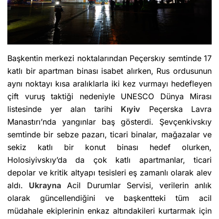
Başkentin merkezi noktalarından Peçerskıy semtinde 17
katlı bir apartman binası isabet alırken, Rus ordusunun
aynı noktayı kısa aralıklarla iki kez vurmayı hedefleyen
çift vuruş taktiği nedeniyle UNESCO Dünya Mirası
listesinde yer alan tarihi
Kıyiv
Peçerska Lavra
Manastırı’nda yangınlar baş gösterdi. Şevçenkivskıy
semtinde bir sebze pazarı, ticari binalar, mağazalar ve
sekiz katlı bir konut binası hedef olurken,
Holosiyivskıy’da da çok katlı apartmanlar, ticari
depolar ve kritik altyapı tesisleri eş zamanlı olarak alev
aldı.
Ukrayna
Acil Durumlar Servisi, verilerin anlık
olarak güncellendiğini ve başkentteki tüm acil
müdahale ekiplerinin enkaz altındakileri kurtarmak için