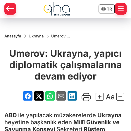
TR
Anasayfa
Ukrayna
Umerov:
Ukrayna,
yapıcı
Umerov: Ukrayna, yapıcı
diplomatik
çalışmalarına
devam
diplomatik çalışmalarına
ediyor
devam ediyor
ABD
ile yapılacak müzakerelerde
Ukrayna
heyetine başkanlık eden
Millî Güvenlik ve
Savunma Konseyi
Sekreteri
Rüstem