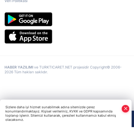
Veri Politikası
HABER YAZILIMI
ve TURKTICARET.NET projesidir Copyright© 2006-
2026 Tüm hakları saklıdır.
Sizlere daha iyi hizmet sunabilmek adına sitemizde çerez
konumlandırmaktayız. Kişisel verileriniz, KVKK ve GDPR kapsamında
toplanıp işlenir. Sitemizi kullanarak, çerezleri kullanmamızı kabul etmiş
olacaksınız.
Anasayfa
Haber Ara
Yazarlar