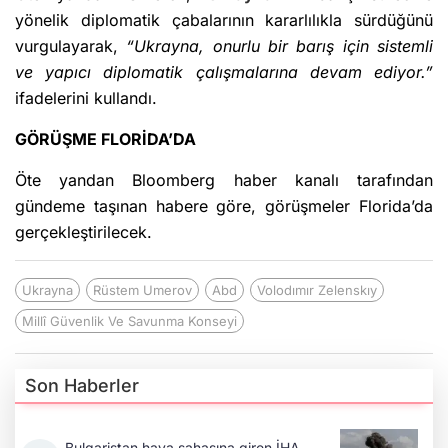
yönelik diplomatik çabalarının kararlılıkla sürdüğünü
vurgulayarak,
“Ukrayna, onurlu bir barış için sistemli
ve yapıcı diplomatik çalışmalarına devam ediyor.”
ifadelerini kullandı.
GÖRÜŞME FLORİDA’DA
Öte yandan Bloomberg haber kanalı tarafından
gündeme taşınan habere göre, görüşmeler Florida’da
gerçekleştirilecek.
Ukrayna
Rüstem Umerov
Abd
Volodımır Zelenskıy
Millî Güvenlik Ve Savunma Konseyi
Son Haberler
Bulgaristan hava sahasına giren İHA,