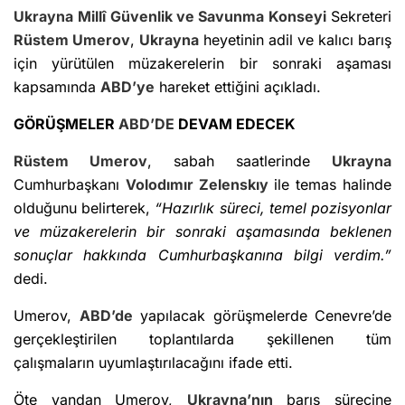
Ukrayna
Millî Güvenlik ve Savunma Konseyi
Sekreteri
Rüstem Umerov
,
Ukrayna
heyetinin adil ve kalıcı barış
için yürütülen müzakerelerin bir sonraki aşaması
kapsamında
ABD’ye
hareket ettiğini açıkladı.
GÖRÜŞMELER
ABD’DE
DEVAM EDECEK
Rüstem Umerov
, sabah saatlerinde
Ukrayna
Cumhurbaşkanı
Volodımır Zelenskıy
ile temas halinde
olduğunu belirterek,
“Hazırlık süreci, temel pozisyonlar
ve müzakerelerin bir sonraki aşamasında beklenen
sonuçlar hakkında Cumhurbaşkanına bilgi verdim.”
dedi.
Umerov,
ABD’de
yapılacak görüşmelerde Cenevre’de
gerçekleştirilen toplantılarda şekillenen tüm
çalışmaların uyumlaştırılacağını ifade etti.
Öte yandan Umerov,
Ukrayna’nın
barış sürecine