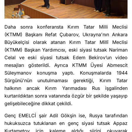
Daha sonra konferansta Kırım Tatar Milli Meclisi
(KTMM) Başkanı Refat Çubarov, Ukrayna'nın Ankara
Büyükelçisi olarak atanan Kırım Tatar Millî Meclisi
(KTMM) Başkan Yardımcısı, eski siyasi tutsak Nariman
Celal ve eski siyasi tutsak Edem Bekirov’un video
mesajları gösterildi. Ayrıca KTMM Üyesi Abmescit
Süleymanov konuşma yaptı. Konuşmalarda 1944
Sürgünü'nün unutulmaması gerektiği, Kırım Tatar
halkının ancak Kırım Yarımadası Rus işgalinden
kurtarıldıktan sonra vatanında özgür bir şekilde yaşayıp
gelişebileceğine dikkat çekildi.
Genç EMELCİ şair Adil Gökşin ise, Rusya tarafından
hukuksuzca tutuklanan en genç siyasi tutsak Appaz
Kurtametov için kaleme aldığı şiirini okuyarak