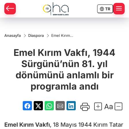
TR
Anasayfa
Diaspora
Emel Kırım
Vakfı, 1944
Sürgünü’nün
Emel Kırım Vakfı, 1944
81. yıl
dönümünü
anlamlı bir
Sürgünü’nün 81. yıl
programla
andı
dönümünü anlamlı bir
programla andı
Emel Kırım Vakfı
, 18 Mayıs 1944 Kırım Tatar