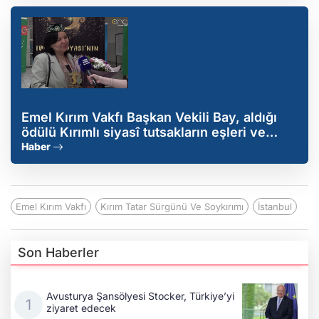
Emel Kırım Vakfı Başkan Vekili Bay, aldığı
ödülü Kırımlı siyasî tutsakların eşleri ve
annelerine ithaf etti
Haber
Emel Kırım Vakfı
Kırım Tatar Sürgünü Ve Soykırımı
İstanbul
Son Haberler
Avusturya Şansölyesi Stocker, Türkiye’yi
ziyaret edecek