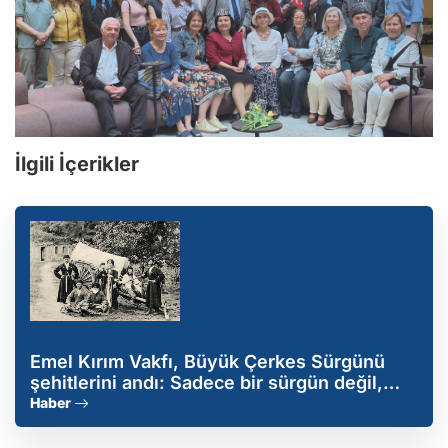
İlgili İçerikler
Emel Kırım Vakfı, Büyük Çerkes Sürgünü
şehitlerini andı: Sadece bir sürgün değil,
soykırımdır
Haber