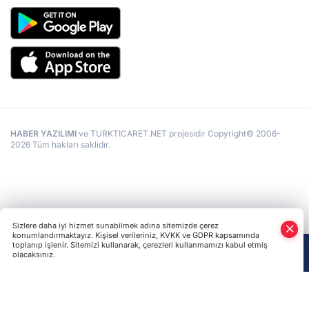
HABER YAZILIMI
ve TURKTICARET.NET projesidir Copyright© 2006-
2026 Tüm hakları saklıdır.
Sizlere daha iyi hizmet sunabilmek adına sitemizde çerez
konumlandırmaktayız. Kişisel verileriniz, KVKK ve GDPR kapsamında
toplanıp işlenir. Sitemizi kullanarak, çerezleri kullanmamızı kabul etmiş
olacaksınız.
Anasayfa
Haber Ara
Yazarlar