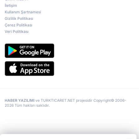
İletişim
Kullanım Şartnamesi
Gizlilik Politikası
Çerez Politikası
Veri Politikası
HABER YAZILIMI
ve TURKTICARET.NET projesidir Copyright© 2006-
2026 Tüm hakları saklıdır.