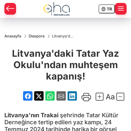
TR
Anasayfa
Diaspora
Litvanya'daki
Tatar Yaz
Okulu'ndan
Litvanya'daki Tatar Yaz
muhteşem
kapanış!
Okulu'ndan muhteşem
kapanış!
Litvanya'nın
Trakai
şehrinde Tatar Kültür
Derneğince tertip edilen yaz kampı, 24
Temmuz 2024 tarihinde harika bir görsel