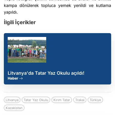
kampa dönülerek topluca yemek yenildi ve kutlama
yapıldı.
İlgili İçerikler
Litvanya'da Tatar Yaz Okulu açıldı!
Haber
Litvanya
Tatar Yaz Okulu
Kırım Tatar
Trakai
Türkiye
Kazakistan