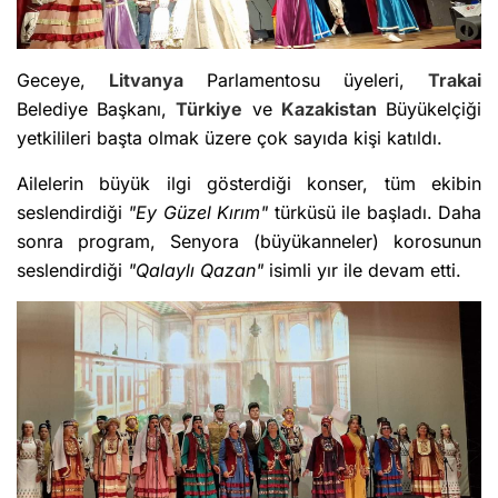
Geceye,
Litvanya
Parlamentosu üyeleri,
Trakai
Belediye Başkanı,
Türkiye
ve
Kazakistan
Büyükelçiği
yetkilileri başta olmak üzere çok sayıda kişi katıldı.
Ailelerin büyük ilgi gösterdiği konser, tüm ekibin
seslendirdiği
"Ey Güzel Kırım"
türküsü ile başladı. Daha
sonra program, Senyora (büyükanneler) korosunun
seslendirdiği
"Qalaylı Qazan"
isimli yır ile devam etti.