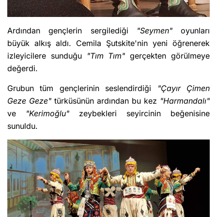
Ardından gençlerin sergilediği
"Seymen"
oyunları
büyük alkış aldı. Cemila Şutskite'nin yeni öğrenerek
izleyicilere sunduğu
"Tım Tım"
gerçekten görülmeye
değerdi.
Grubun tüm gençlerinin seslendirdiği
"Çayır Çimen
Geze Geze"
türküsünün ardından bu kez
"Harmandalı"
ve
"Kerimoğlu"
zeybekleri seyircinin beğenisine
sunuldu.