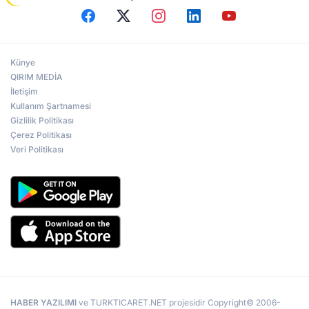
Künye
QIRIM MEDİA
İletişim
Kullanım Şartnamesi
Gizlilik Politikası
Çerez Politikası
Veri Politikası
HABER YAZILIMI
ve TURKTICARET.NET projesidir Copyright© 2006-