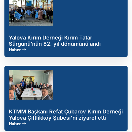
Yalova Kırım Derneği Kırım Tatar
Sürgünü’nün 82. yıl dönümünü andı
Haber
KTMM Başkanı Refat Çubarov Kırım Derneği
Yalova Çiftlikköy Şubesi'ni ziyaret etti
Haber