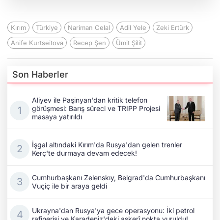
Kırım
Türkiye
Nariman Celal
Adil Yele
Zeki Ertürk
Anife Kurtseitova
Recep Şen
Ümit Şilit
Son Haberler
Aliyev ile Paşinyan'dan kritik telefon
görüşmesi: Barış süreci ve TRIPP Projesi
masaya yatırıldı
İşgal altındaki Kırım'da Rusya'dan gelen trenler
Kerç'te durmaya devam edecek!
Cumhurbaşkanı Zelenskıy, Belgrad'da Cumhurbaşkanı
Vuçiç ile bir araya geldi
Ukrayna'dan Rusya'ya gece operasyonu: İki petrol
rafinerisi ve Karadeniz'deki askerî nokta vuruldu!