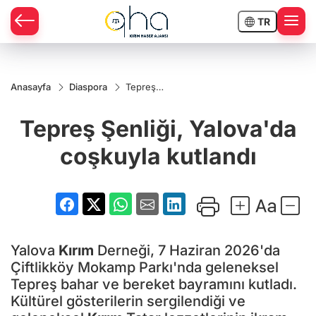
TR
Anasayfa
Diaspora
Tepreş
Şenliği,
Yalova'da
Tepreş Şenliği, Yalova'da
coşkuyla
kutlandı
coşkuyla kutlandı
Yalova
Kırım
Derneği, 7 Haziran 2026'da
Çiftlikköy Mokamp Parkı'nda geleneksel
Tepreş bahar ve bereket bayramını kutladı.
Kültürel gösterilerin sergilendiği ve