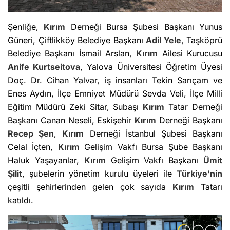
Şenliğe,
Kırım
Derneği Bursa Şubesi Başkanı Yunus
Güneri, Çiftlikköy Belediye Başkanı
Adil Yele
, Taşköprü
Belediye Başkanı İsmail Arslan,
Kırım
Ailesi Kurucusu
Anife Kurtseitova
, Yalova Üniversitesi Öğretim Üyesi
Doç. Dr. Cihan Yalvar, iş insanları Tekin Sarıçam ve
Enes Aydın, İlçe Emniyet Müdürü Sevda Veli, İlçe Milli
Eğitim Müdürü Zeki Sitar, Subaşı
Kırım
Tatar Derneği
Başkanı Canan Neseli, Eskişehir
Kırım
Derneği Başkanı
Recep Şen
,
Kırım
Derneği İstanbul Şubesi Başkanı
Celal İçten,
Kırım
Gelişim Vakfı Bursa Şube Başkanı
Haluk Yaşayanlar,
Kırım
Gelişim Vakfı Başkanı
Ümit
Şilit
, şubelerin yönetim kurulu üyeleri ile
Türkiye'nin
çeşitli şehirlerinden gelen çok sayıda
Kırım
Tatarı
katıldı.