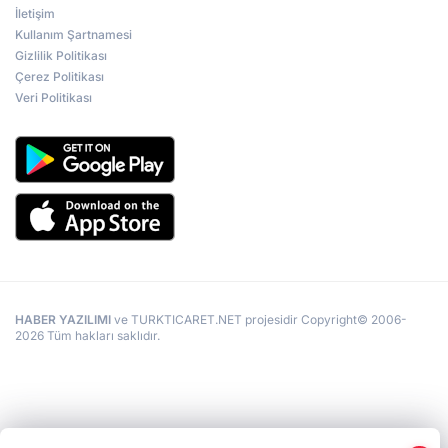
İletişim
Kullanım Şartnamesi
Gizlilik Politikası
Çerez Politikası
Veri Politikası
HABER YAZILIMI
ve TURKTICARET.NET projesidir Copyright© 2006-
2026 Tüm hakları saklıdır.