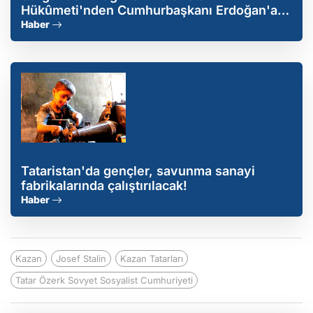
Hükûmeti'nden Cumhurbaşkanı Erdoğan'a
mektup!
Haber
Tataristan'da gençler, savunma sanayi
fabrikalarında çalıştırılacak!
Haber
Kazan
Josef Stalin
Kazan Tatarları
Tatar Özerk Sovyet Sosyalist Cumhuriyeti