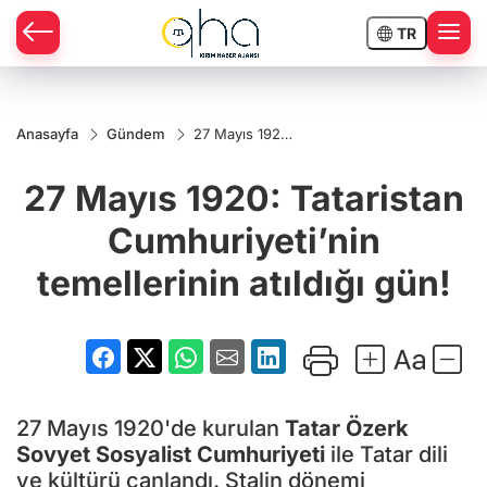
TR
Anasayfa
Gündem
27 Mayıs 1920:
Tataristan
Cumhuriyeti’nin
27 Mayıs 1920: Tataristan
temellerinin
atıldığı gün!
Cumhuriyeti’nin
temellerinin atıldığı gün!
27 Mayıs 1920'de kurulan
Tatar Özerk
Sovyet Sosyalist Cumhuriyeti
ile Tatar dili
ve kültürü canlandı. Stalin dönemi