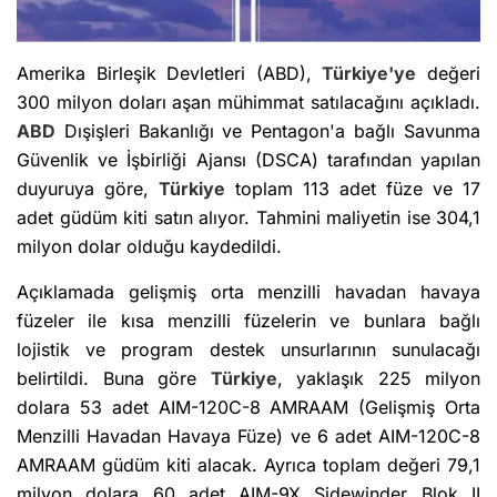
Amerika Birleşik Devletleri (ABD),
Türkiye'ye
değeri
300 milyon doları aşan mühimmat satılacağını açıkladı.
ABD
Dışişleri Bakanlığı ve Pentagon'a bağlı Savunma
Güvenlik ve İşbirliği Ajansı (DSCA) tarafından yapılan
duyuruya göre,
Türkiye
toplam 113 adet füze ve 17
adet güdüm kiti satın alıyor. Tahmini maliyetin ise 304,1
milyon dolar olduğu kaydedildi.
Açıklamada gelişmiş orta menzilli havadan havaya
füzeler ile kısa menzilli füzelerin ve bunlara bağlı
lojistik ve program destek unsurlarının sunulacağı
belirtildi. Buna göre
Türkiye
, yaklaşık 225 milyon
dolara 53 adet AIM-120C-8 AMRAAM (Gelişmiş Orta
Menzilli Havadan Havaya Füze) ve 6 adet AIM-120C-8
AMRAAM güdüm kiti alacak. Ayrıca toplam değeri 79,1
milyon dolara 60 adet AIM-9X Sidewinder Blok II