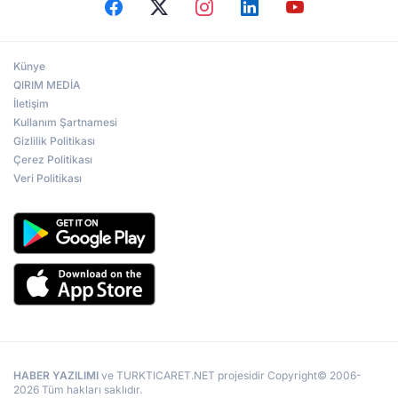
Künye
QIRIM MEDİA
İletişim
Kullanım Şartnamesi
Gizlilik Politikası
Çerez Politikası
Veri Politikası
HABER YAZILIMI
ve TURKTICARET.NET projesidir Copyright© 2006-
2026 Tüm hakları saklıdır.