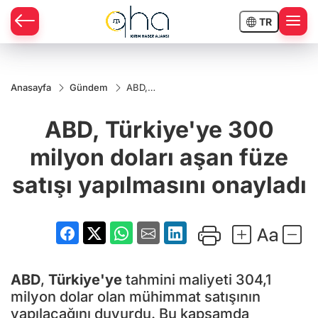
TR
Anasayfa
Gündem
ABD,
Türkiye'ye
300
ABD, Türkiye'ye 300
milyon
doları aşan
füze satışı
milyon doları aşan füze
yapılmasını
onayladı
satışı yapılmasını onayladı
ABD
,
Türkiye'ye
tahmini maliyeti 304,1
milyon dolar olan mühimmat satışının
yapılacağını duyurdu. Bu kapsamda