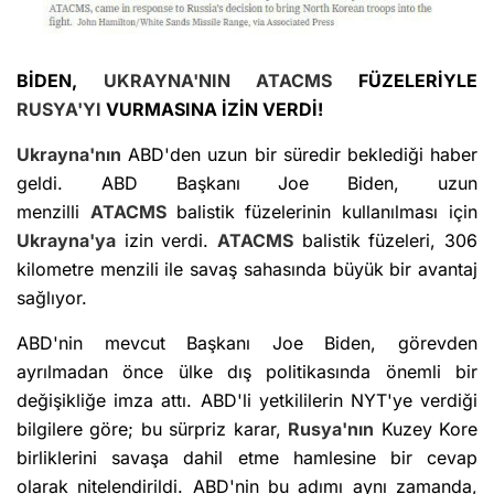
BİDEN,
UKRAYNA'NIN
ATACMS
FÜZELERİYLE
RUSYA'YI
VURMASINA İZİN VERDİ!
Ukrayna'nın
ABD'den uzun bir süredir beklediği haber
geldi. ABD Başkanı Joe Biden, uzun
menzilli
ATACMS
balistik füzelerinin kullanılması için
Ukrayna'ya
izin verdi.
ATACMS
balistik füzeleri, 306
kilometre menzili ile savaş sahasında büyük bir avantaj
sağlıyor.
ABD'nin mevcut Başkanı Joe Biden, görevden
ayrılmadan önce ülke dış politikasında önemli bir
değişikliğe imza attı. ABD'li yetkililerin NYT'ye verdiği
bilgilere göre; bu sürpriz karar,
Rusya'nın
Kuzey Kore
birliklerini savaşa dahil etme hamlesine bir cevap
olarak nitelendirildi. ABD'nin bu adımı aynı zamanda,