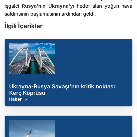
işgalci
Rusya'nın
Ukrayna'yı
hedef alan yoğun hava
saldırısının başlamasının ardından geldi.
İlgili İçerikler
Ukrayna-Rusya Savaşı'nın kritik noktası:
Kerç Köprüsü
Haber