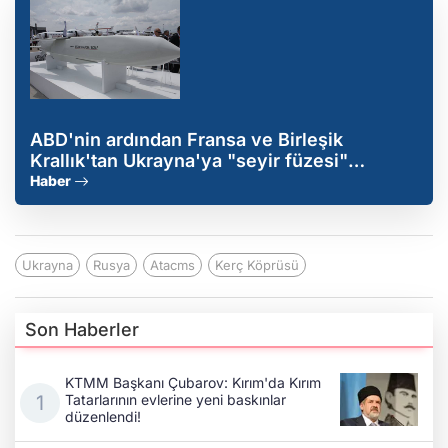
ABD'nin ardından Fransa ve Birleşik
Krallık'tan Ukrayna'ya "seyir füzesi"
hamlesi
Haber
Ukrayna
Rusya
Atacms
Kerç Köprüsü
Son Haberler
KTMM Başkanı Çubarov: Kırım'da Kırım
Tatarlarının evlerine yeni baskınlar
düzenlendi!