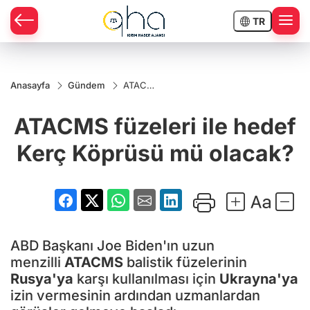
TR
Anasayfa
Gündem
ATACMS
füzeleri
ile
ATACMS füzeleri ile hedef
hedef
Kerç
Köprüsü
Kerç Köprüsü mü olacak?
mü
olacak?
ABD Başkanı Joe Biden'ın uzun
menzilli
ATACMS
balistik füzelerinin
Rusya'ya
karşı kullanılması için
Ukrayna'ya
izin vermesinin ardından uzmanlardan