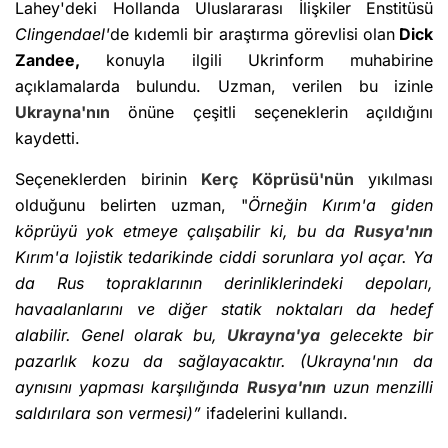
Lahey'deki Hollanda Uluslararası İlişkiler Enstitüsü
Clingendael'
de kıdemli bir araştırma görevlisi olan
Dick
Zandee,
konuyla ilgili Ukrinform muhabirine
açıklamalarda bulundu. Uzman, verilen bu izinle
Ukrayna'nın
önüne çeşitli seçeneklerin açıldığını
kaydetti.
Seçeneklerden birinin
Kerç Köprüsü'nün
yıkılması
olduğunu belirten uzman, "
Örneğin Kırım'a giden
köprüyü yok etmeye çalışabilir ki, bu da
Rusya'nın
Kırım'a lojistik tedarikinde ciddi sorunlara yol açar. Ya
da Rus topraklarının derinliklerindeki depoları,
havaalanlarını ve diğer statik noktaları da hedef
alabilir. Genel olarak bu,
Ukrayna'ya
gelecekte bir
pazarlık kozu da sağlayacaktır. (Ukrayna'nın da
aynısını yapması karşılığında
Rusya'nın
uzun menzilli
saldırılara son vermesi)”
ifadelerini kullandı.