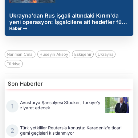
Ukrayna'dan Rus işgali altındaki Kırım'da
yeni operasyon: İşgalcilere ait hedefler füze
ve SİHA'larla vuruldu
Haber
Nariman Celal
Hüseyin Aksoy
Eskişehir
Ukrayna
Türkiye
Son Haberler
Avusturya Şansölyesi Stocker, Türkiye’yi
ziyaret edecek
Türk yetkililer Reuters’a konuştu: Karadeniz’e ticari
gemi geçişleri kısıtlanmıyor