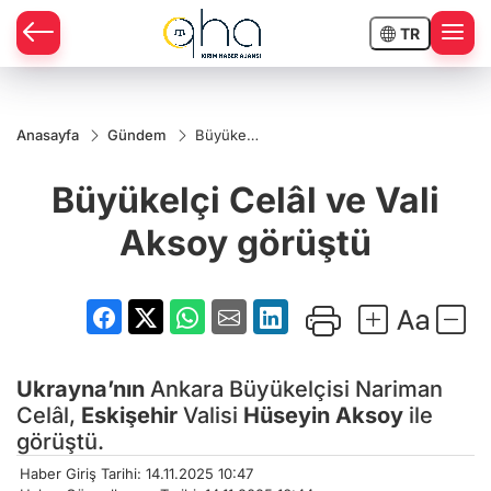
TR
Anasayfa
Gündem
Büyükelçi
Celâl ve
Vali
Büyükelçi Celâl ve Vali
Aksoy
görüştü
Aksoy görüştü
Ukrayna’nın
Ankara Büyükelçisi Nariman
Celâl,
Eskişehir
Valisi
Hüseyin Aksoy
ile
görüştü.
Haber Giriş Tarihi: 14.11.2025 10:47