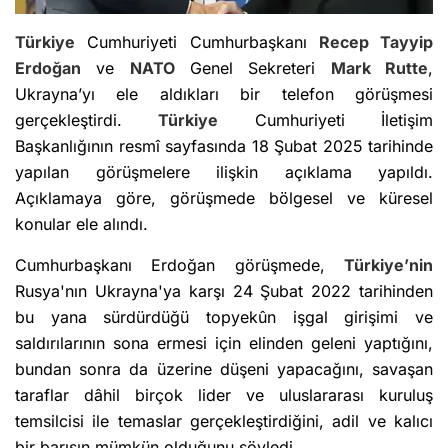
Türkiye
Cumhuriyeti Cumhurbaşkanı
Recep Tayyip
Erdoğan
ve
NATO
Genel Sekreteri
Mark Rutte
,
Ukrayna’yı ele aldıkları bir telefon görüşmesi
gerçekleştirdi.
Türkiye
Cumhuriyeti İletişim
Başkanlığının resmî sayfasında 18 Şubat 2025 tarihinde
yapılan görüşmelere ilişkin açıklama yapıldı.
Açıklamaya göre, görüşmede bölgesel ve küresel
konular ele alındı.
Cumhurbaşkanı Erdoğan görüşmede,
Türkiye’nin
Rusya'nın Ukrayna'ya karşı 24 Şubat 2022 tarihinden
bu yana sürdürdüğü topyekûn işgal girişimi ve
saldırılarının sona ermesi için elinden geleni yaptığını,
bundan sonra da üzerine düşeni yapacağını, savaşan
taraflar dâhil birçok lider ve uluslararası kuruluş
temsilcisi ile temaslar gerçekleştirdiğini, adil ve kalıcı
bir barışın mümkün olduğunu söyledi.