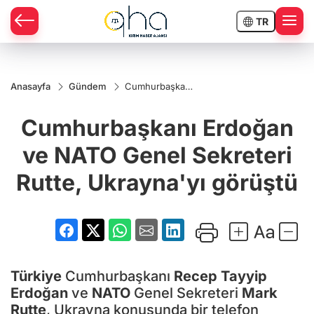
TR
Anasayfa
Gündem
Cumhurbaşkanı
Erdoğan ve
NATO Genel
Cumhurbaşkanı Erdoğan
Sekreteri Rutte,
Ukrayna'yı
görüştü
ve NATO Genel Sekreteri
Rutte, Ukrayna'yı görüştü
Türkiye
Cumhurbaşkanı
Recep Tayyip
Erdoğan
ve
NATO
Genel Sekreteri
Mark
Rutte
, Ukrayna konusunda bir telefon