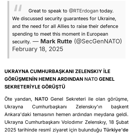
Great to speak to
@RTErdogan
today.
We discussed security guarantees for Ukraine,
and the need for all Allies to raise their defence
spending to meet this moment in European
—
Mark Rutte
(@SecGenNATO)
security.
February 18, 2025
UKRAYNA CUMHURBAŞKANI ZELENSKIY İLE
GÖRÜŞMENİN HEMEN ARDINDAN
NATO
GENEL
SEKRETERİYLE GÖRÜŞTÜ
Öte yandan,
NATO
Genel Sekreteri ile olan görüşme,
Ukrayna Cumhurbaşkanı Zelenskıy'ın başkent
Ankara'daki temasının hemen ardından meydana geldi.
Ukrayna Cumhurbaşkanı Volodımır Zelenskıy, 18 Şubat
2025 tarihinde resmî ziyaret için bulunduğu
Türkiye'de