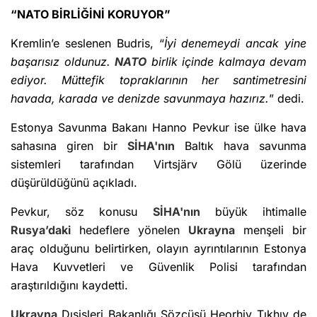
“NATO BİRLİĞİNİ KORUYOR”
Kremlin’e seslenen Budris, “
İyi denemeydi ancak yine
başarısız oldunuz.
NATO
birlik içinde kalmaya devam
ediyor. Müttefik topraklarının her santimetresini
havada, karada ve denizde savunmaya hazırız.
” dedi.
Estonya Savunma Bakanı Hanno Pevkur ise ülke hava
sahasına giren bir
SİHA'nın
Baltık hava savunma
sistemleri tarafından Virtsjärv Gölü üzerinde
düşürüldüğünü açıkladı.
Pevkur, söz konusu
SİHA'nın
büyük ihtimalle
Rusya’daki
hedeflere yönelen
Ukrayna
menşeli bir
araç olduğunu belirtirken, olayın ayrıntılarının Estonya
Hava Kuvvetleri ve Güvenlik Polisi tarafından
araştırıldığını kaydetti.
Ukrayna
Dışişleri Bakanlığı Sözcüsü Heorhiy Tıkhıy de