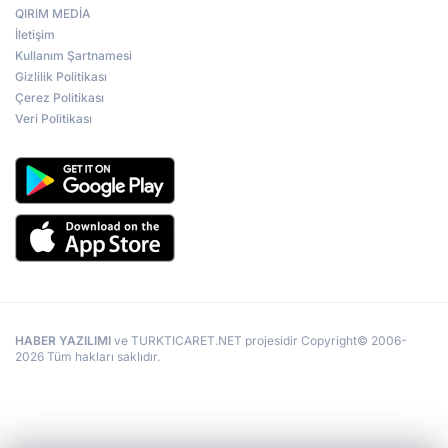
QIRIM MEDİA
İletişim
Kullanım Şartnamesi
Gizlilik Politikası
Çerez Politikası
Veri Politikası
HABER YAZILIMI
ve TURKTICARET.NET projesidir Copyright© 2006-
2026 Tüm hakları saklıdır.