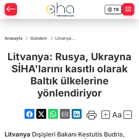
TR
Anasayfa
Gündem
Litvanya:
Rusya,
Ukrayna
Litvanya: Rusya, Ukrayna
SİHA'larını
kasıtlı olarak
Baltık
SİHA'larını kasıtlı olarak
ülkelerine
yönlendiriyor
Baltık ülkelerine
yönlendiriyor
Litvanya
Dışişleri Bakanı Kestutis Budris,