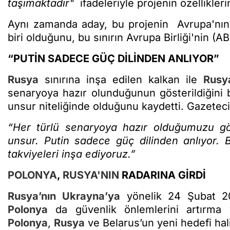
taşımaktadır"
ifadeleriyle projenin özellikler
Aynı zamanda aday, bu projenin Avrupa'nın
biri olduğunu, bu sınırın Avrupa Birliği'nin (AB)
“PUTİN SADECE GÜÇ DİLİNDEN ANLIYOR”
Rusya
sınırına inşa edilen kalkan ile
Rusy
senaryoya hazır olunduğunun gösterildiğini be
unsur niteliğinde olduğunu kaydetti. Gazetecil
“Her türlü senaryoya hazır olduğumuzu gö
unsur. Putin sadece güç dilinden anlıyor.
takviyeleri inşa ediyoruz.”
POLONYA
,
RUSYA'NIN
RADARINA GİRDİ
Rusya’nın
Ukrayna’ya
yönelik 24 Şubat 202
Polonya
da güvenlik önlemlerini artırma 
Polonya
,
Rusya
ve Belarus’un yeni hedefi hal