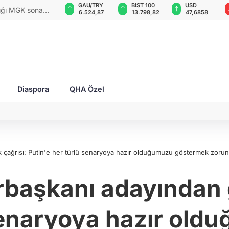
GAU/TRY
BIST 100
USD
EUR
rları ile Ahıska
6.524,87
13.798,82
47,6858
54,9668
yaşatmaya
Diaspora
QHA Özel
çağrısı: Putin'e her türlü senaryoya hazır olduğumuzu göstermek zorun
aşkanı adayından g
 senaryoya hazır ol