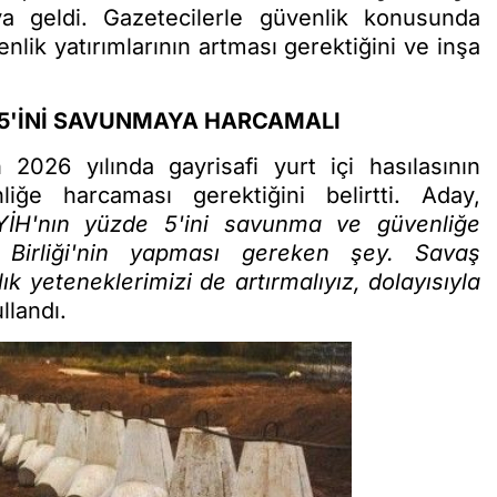
aya geldi. Gazetecilerle güvenlik konusunda
nlik yatırımlarının artması gerektiğini ve inşa
 5'İNİ SAVUNMAYA HARCAMALI
026 yılında gayrisafi yurt içi hasılasının
e harcaması gerektiğini belirtti. Aday,
YİH'nın yüzde 5'ini savunma ve güvenliğe
irliği'nin yapması gereken şey. Savaş
ık yeteneklerimizi de artırmalıyız, dolayısıyla
ullandı.