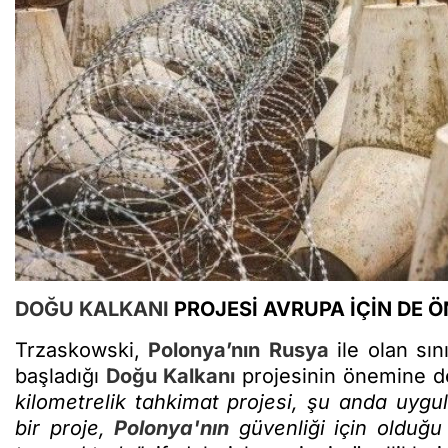
DOĞU KALKANI
PROJESİ AVRUPA İÇİN DE 
Trzaskowski,
Polonya’nın
Rusya
ile olan sın
başladığı
Doğu Kalkanı
projesinin önemine de
kilometrelik tahkimat projesi, şu anda uyg
bir proje,
Polonya'nın
güvenliği için olduğu