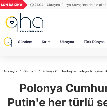
GEL
TND
BGN
VND
SON DAKİKA
17:38 - Araştırmacı yazar Gündoğdu: Kırım Tata
21
18,2355
16,2307
27,9743
0,0018
Türkleri ortak Türk kültürünün birçok unsurunu 
devam ediyor
Gündem
Kırım
Ukrayna
Türk Dünyası
Anasayfa
Gündem
Polonya Cumhurbaşkanı adayından güvenlik 
Polonya Cumhurb
Putin'e her türlü