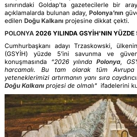
sınırındaki Goldap'ta gazetecilerle bir ar
açıklamalarda bulunan aday,
Polonya’nın
güve
edilen
Doğu Kalkanı
projesine dikkat çekti.
POLONYA
2026 YILINDA GSYİH'NIN YÜZDE
Cumhurbaşkanı adayı Trzaskowski, ülkenin 2
(GSYİH) yüzde 5’ini savunma ve güvenliğ
konuşmasında
“2026 yılında
Polonya
, GS
harcamalı. Bu tam olarak tüm Avrupa B
yeteneklerimizi artırmanın yanı sıra caydırıcıl
Doğu Kalkanı
projesi de olmalı"
ifadelerini k