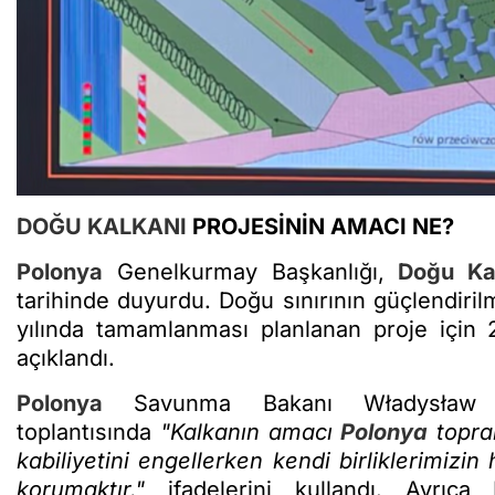
DOĞU KALKANI
PROJESİNİN AMACI NE?
Polonya
Genelkurmay Başkanlığı,
Doğu Ka
tarihinde duyurdu. Doğu sınırının güçlendiril
yılında tamamlanması planlanan proje için 2
açıklandı.
Polonya
Savunma Bakanı Władysław Ko
toplantısında
"Kalkanın amacı
Polonya
toprak
kabiliyetini engellerken kendi birliklerimizin 
korumaktır."
ifadelerini kullandı. Ayrıca