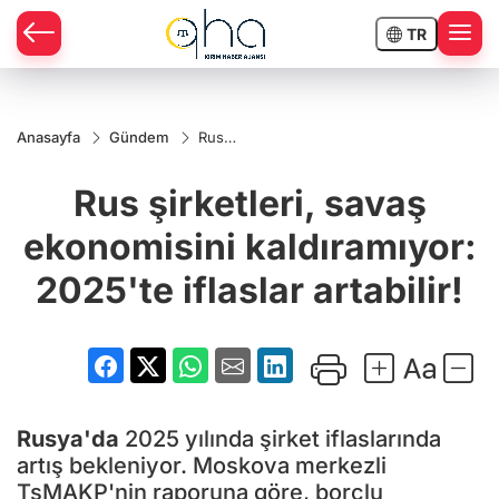
TR
Anasayfa
Gündem
Rus
şirketleri,
savaş
Rus şirketleri, savaş
ekonomisini
kaldıramıyor:
2025'te
ekonomisini kaldıramıyor:
iflaslar
artabilir!
2025'te iflaslar artabilir!
Rusya'da
2025 yılında şirket iflaslarında
artış bekleniyor. Moskova merkezli
TsMAKP'nin raporuna göre, borçlu