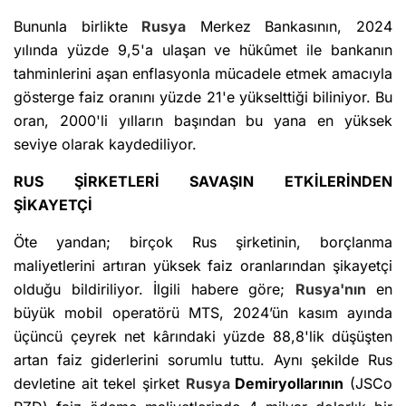
Bununla birlikte
Rusya
Merkez Bankasının, 2024
yılında yüzde 9,5'a ulaşan ve hükûmet ile bankanın
tahminlerini aşan enflasyonla mücadele etmek amacıyla
gösterge faiz oranını yüzde 21'e yükselttiği biliniyor. Bu
oran, 2000'li yılların başından bu yana en yüksek
seviye olarak kaydediliyor.
RUS ŞİRKETLERİ SAVAŞIN ETKİLERİNDEN
ŞİKAYETÇİ
Öte yandan; birçok Rus şirketinin, borçlanma
maliyetlerini artıran yüksek faiz oranlarından şikayetçi
olduğu bildiriliyor. İlgili habere göre;
Rusya'nın
en
büyük mobil operatörü MTS, 2024’ün kasım ayında
üçüncü çeyrek net kârındaki yüzde 88,8'lik düşüşten
artan faiz giderlerini sorumlu tuttu. Aynı şekilde Rus
devletine ait tekel şirket
Rusya
Demiryollarının
(JSCo