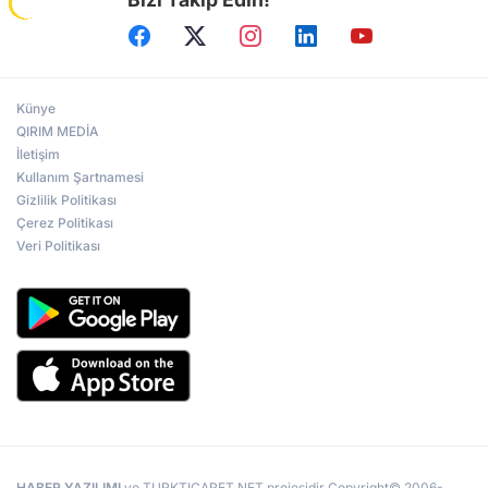
Künye
QIRIM MEDİA
İletişim
Kullanım Şartnamesi
Gizlilik Politikası
Çerez Politikası
Veri Politikası
HABER YAZILIMI
ve TURKTICARET.NET projesidir Copyright© 2006-