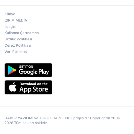
Künye
QIRIM MEDİA
İletişim
Kullanım Şartnamesi
Gizlilik Politikası
Çerez Politikası
Veri Politikası
HABER YAZILIMI
ve TURKTICARET.NET projesidir Copyright© 2006-
2026 Tüm hakları saklıdır.