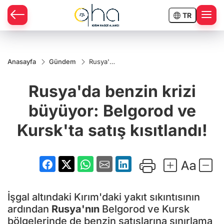
TR
Anasayfa
Gündem
Rusya'da
benzin
krizi
Rusya'da benzin krizi
büyüyor:
Belgorod
ve
büyüyor: Belgorod ve
Kursk'ta
satış
Kursk'ta satış kısıtlandı!
kısıtlandı!
İşgal altındaki Kırım'daki yakıt sıkıntısının
ardından
Rusya'nın
Belgorod ve Kursk
bölgelerinde de benzin satışlarına sınırlama