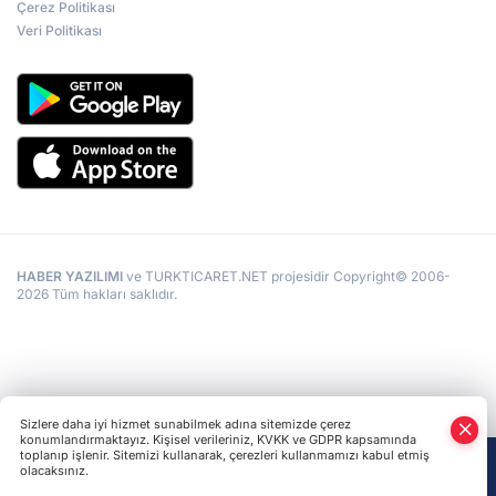
Çerez Politikası
Veri Politikası
HABER YAZILIMI
ve TURKTICARET.NET projesidir Copyright© 2006-
2026 Tüm hakları saklıdır.
Sizlere daha iyi hizmet sunabilmek adına sitemizde çerez
konumlandırmaktayız. Kişisel verileriniz, KVKK ve GDPR kapsamında
toplanıp işlenir. Sitemizi kullanarak, çerezleri kullanmamızı kabul etmiş
olacaksınız.
Anasayfa
Haber Ara
Yazarlar