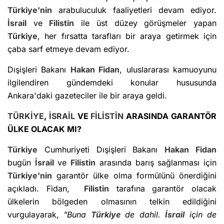
Türkiye'nin
arabuluculuk faaliyetleri devam ediyor.
İsrail
ve
Filistin
ile üst düzey görüşmeler yapan
Türkiye
, her fırsatta tarafları bir araya getirmek için
çaba sarf etmeye devam ediyor.
Dışişleri Bakanı
Hakan Fidan
, uluslararası kamuoyunu
ilgilendiren gündemdeki konular hususunda
Ankara'daki gazeteciler ile bir araya geldi.
TÜRKİYE
,
İSRAİL
VE
FİLİSTİN
ARASINDA GARANTÖR
ÜLKE OLACAK MI?
Türkiye
Cumhuriyeti Dışişleri Bakanı
Hakan Fidan
bugün
İsrail
ve
Filistin
arasında barış sağlanması için
Türkiye'nin
garantör ülke olma formülünü önerdiğini
açıkladı. Fidan,
Filistin
tarafına garantör olacak
ülkelerin bölgeden olmasının telkin edildiğini
vurgulayarak,
"Buna
Türkiye
de dahil.
İsrail
için de