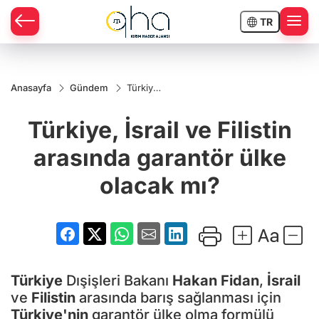
TR
Anasayfa
Gündem
Türkiye,
İsrail ve
Filistin
Türkiye, İsrail ve Filistin
arasında
garantör
ülke
arasında garantör ülke
olacak
mı?
olacak mı?
Türkiye
Dışişleri Bakanı
Hakan Fidan
,
İsrail
ve
Filistin
arasında barış sağlanması için
Türkiye'nin
garantör ülke olma formülü