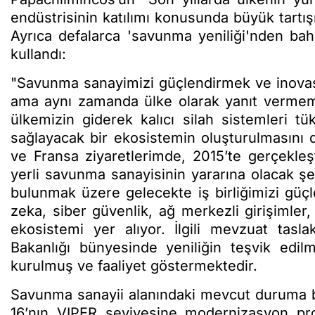
endüstrisinin katılımı konusunda büyük tartışm
Ayrıca defalarca 'savunma yeniliği'nden bahs
kullandı:
"Savunma sanayimizi güçlendirmek ve inovas
ama aynı zamanda ülke olarak yanıt vermemi
ülkemizin giderek kalıcı silah sistemleri tüke
sağlayacak bir ekosistemin oluşturulmasını de
ve Fransa ziyaretlerimde, 2015’te gerçekleşt
yerli savunma sanayisinin yararına olacak şeki
bulunmak üzere gelecekte iş birliğimizi güçl
zeka, siber güvenlik, ağ merkezli girişimler
ekosistemi yer alıyor. İlgili mevzuat tasl
Bakanlığı bünyesinde yeniliğin teşvik edilmes
kurulmuş ve faaliyet göstermektedir.
Savunma sanayii alanındaki mevcut duruma ba
16’nın VIPER seviyesine modernizasyon pr