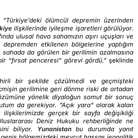
n
"Türkiye’deki ölümcül depremin üzerinden
kiye
ilişkilerinde iyileşme işaretleri görülüyor.
nda ulusal hava sahamızın aşırı uçuşları ve
n depremden etkilenen bölgelerine yaptığım
de sahada da görülen bir gerilimin azalmasına
r “fırsat penceresi” görevi gördü."
şeklinde
hirli bir şekilde çözülmedi ve geçmişteki
çmişin gerilimine geri dönme riski de ortadan
çözümüne yönelik diyaloğun somut bir sonuç
tutum da gerekiyor. "Açık yara" olarak kalan
işkilerimizde gerçek bir sayfa değişikliği
luslararası Deniz Hukuku rehberliğinde ne
ini biliyor.
Yunanistan
bu durumda yanıt
 geniş bölgemizdeki mevcut hassas jeopolitik