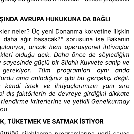
IŞINDA AVRUPA HUKUKUNA DA BAĞLI
kler neler? Üç yeni Donanma korvetine ilişkin
r daha ağır basacak?" sorusuna ise Bakanın
ulanıyor, ancak hem operasyonel ihtiyaçlar
ikleri olduğu açık. Daha önce de söylediğim
rı sayesinde güçlü bir Silahlı Kuvvete sahip ve
 gerekiyor. Tüm programları aynı anda
urdu ama anladığınız gibi bu gerçekçi değil.
kendi istek ve ihtiyaçlarımızın yanı sıra
 dış faktörlerin de devreye girdiğini dikkate
erlendirme kriterlerine ve yetkili Genelkurmay
ldu.
EK, TÜKETMEK VE SATMAK İSTİYOR
üttüğü silahlanma programlarına yerli savaş