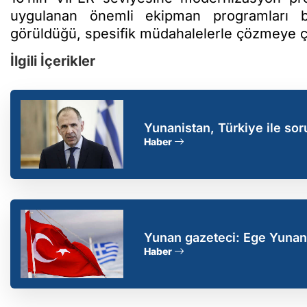
uygulanan önemli ekipman programları b
görüldüğü, spesifik müdahalelerle çözmeye ça
İlgili İçerikler
Yunanistan, Türkiye ile soru
Haber
Yunan gazeteci: Ege Yunan g
Yunanistan sorumlu
Haber