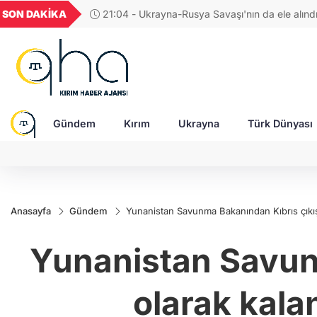
GEL
TND
BGN
VND
SON DAKİKA
21:04 - Ukrayna-Rusya Savaşı'nın da ele alın
23
18,2032
16,2351
28,0626
0,0018
erdi
Gündem
Kırım
Ukrayna
Türk Dünyası
Anasayfa
Gündem
Yunanistan Savunma Bakanından Kıbrıs çıkışı
Yunanistan Savunm
olarak kala