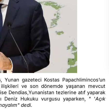
s
, Yunan gazeteci Kostas Papachlimincos’un
ilişkileri ve son dönemde yaşanan mevcut
 ise Dendias,Yunanistan tezlerine atıf yaparak
ası Deniz Hukuku vurgusu yaparken, " '
Açık
ayalım" dedi.