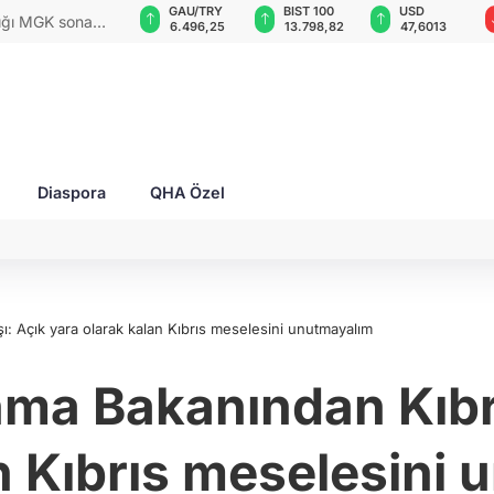
GAU/TRY
BIST 100
USD
EUR
dığı MGK sona
6.496,25
13.798,82
47,6013
54,8105
Diaspora
QHA Özel
: Açık yara olarak kalan Kıbrıs meselesini unutmayalım
a Bakanından Kıbrıs
n Kıbrıs meselesini