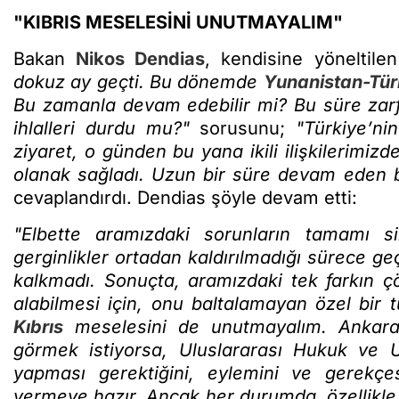
"KIBRIS MESELESİNİ UNUTMAYALIM"
Bakan
Nikos Dendias
, kendisine yöneltile
dokuz ay geçti. Bu dönemde
Yunanistan-Tür
Bu zamanla devam edebilir mi? Bu süre zarfı
ihlalleri durdu mu?"
sorusunu;
"Türkiye’ni
ziyaret, o günden bu yana ikili ilişkilerimiz
olanak sağladı. Uzun bir süre devam eden bi
cevaplandırdı. Dendias şöyle devam etti:
"Elbette aramızdaki sorunların tamamı si
gerginlikler ortadan kaldırılmadığı sürece ge
kalkmadı. Sonuçta, aramızdaki tek farkın 
alabilmesi için, onu baltalamayan özel bir 
Kıbrıs
meselesini de unutmayalım. Ankara il
görmek istiyorsa, Uluslararası Hukuk ve U
yapması gerektiğini, eylemini ve gerekçes
vermeye hazır. Ancak her durumda, özellikle