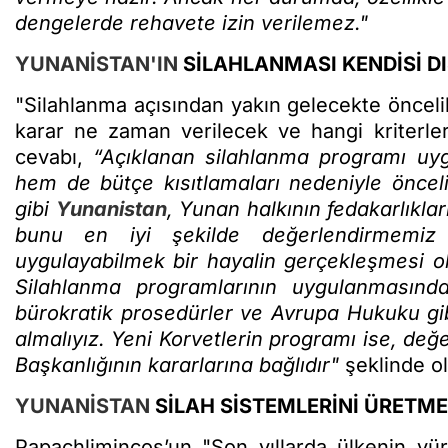
dengelerde rehavete izin verilemez."
YUNANİSTAN'IN
SİLAHLANMASI KENDİSİ D
"Silahlanma açısından yakın gelecekte önceli
karar ne zaman verilecek ve hangi kriterle
cevabı,
“Açıklanan silahlanma programı uyg
hem de bütçe kısıtlamaları nedeniyle öncel
gibi
Yunanistan
, Yunan halkının fedakarlıkla
bunu en iyi şekilde değerlendirmemiz
uygulayabilmek bir hayalin gerçekleşmesi ol
Silahlanma programlarının uygulanmasında 
bürokratik prosedürler ve Avrupa Hukuku gibi
almalıyız. Yeni Korvetlerin programı ise, değ
Başkanlığının kararlarına bağlıdır"
şeklinde o
YUNANİSTAN
SİLAH SİSTEMLERİNİ ÜRETM
Papachlimincos’un "Son yıllarda ülkenin yür