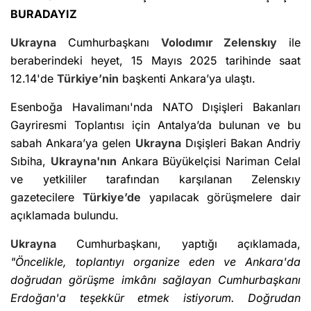
BURADAYIZ
Ukrayna
Cumhurbaşkanı
Volodımır Zelenskıy
ile
beraberindeki heyet, 15 Mayıs 2025 tarihinde saat
12.14'de
Türkiye’nin
başkenti Ankara’ya ulaştı.
Esenboğa Havalimanı'nda NATO Dışişleri Bakanları
Gayriresmi Toplantısı için Antalya’da bulunan ve bu
sabah Ankara’ya gelen
Ukrayna
Dışişleri Bakan Andriy
Sıbiha,
Ukrayna'nın
Ankara Büyükelçisi Nariman Celal
ve yetkililer tarafından karşılanan Zelenskıy
gazetecilere
Türkiye’de
yapılacak görüşmelere dair
açıklamada bulundu.
Ukrayna
Cumhurbaşkanı, yaptığı açıklamada,
"Öncelikle, toplantıyı organize eden ve Ankara'da
doğrudan görüşme imkânı sağlayan Cumhurbaşkanı
Erdoğan'a teşekkür etmek istiyorum. Doğrudan