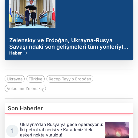
Zelenskıy ve Erdoğan, Ukrayna-Rusya
Savaşı'ndaki son gelişmeleri tüm yönleriyle
ele alacak
Haber
Ukrayna
Türkiye
Recep Tayyip Erdoğan
Volodımır Zelenskıy
Son Haberler
Ukrayna'dan Rusya'ya gece operasyonu:
İki petrol rafinerisi ve Karadeniz'deki
askerî nokta vuruldu!