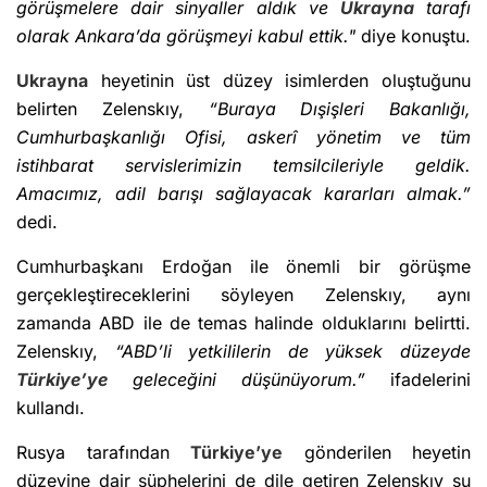
görüşmelere dair sinyaller aldık ve
Ukrayna
tarafı
olarak Ankara’da görüşmeyi kabul ettik."
diye konuştu.
Ukrayna
heyetinin üst düzey isimlerden oluştuğunu
belirten Zelenskıy,
“Buraya Dışişleri Bakanlığı,
Cumhurbaşkanlığı Ofisi, askerî yönetim ve tüm
istihbarat servislerimizin temsilcileriyle geldik.
Amacımız, adil barışı sağlayacak kararları almak.”
dedi.
Cumhurbaşkanı Erdoğan ile önemli bir görüşme
gerçekleştireceklerini söyleyen Zelenskıy, aynı
zamanda ABD ile de temas halinde olduklarını belirtti.
Zelenskıy,
“ABD’li yetkililerin de yüksek düzeyde
Türkiye’ye
geleceğini düşünüyorum.”
ifadelerini
kullandı.
Rusya tarafından
Türkiye’ye
gönderilen heyetin
düzeyine dair şüphelerini de dile getiren Zelenskıy şu