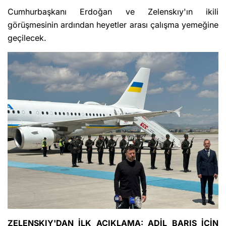
Cumhurbaşkanı Erdoğan ve Zelenskıy'ın ikili
görüşmesinin ardından heyetler arası çalışma yemeğine
geçilecek.
ZELENSKIY'DAN İLK AÇIKLAMA: ADİL BARIŞ İÇİN