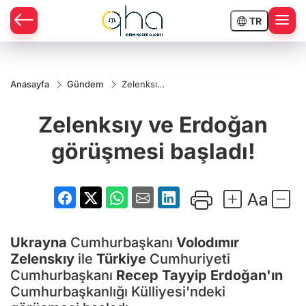
TR
Anasayfa
Gündem
Zelenksıy
ve
Erdoğan
Zelenksıy ve Erdoğan
görüşmesi
başladı!
görüşmesi başladı!
Ukrayna
Cumhurbaşkanı
Volodımır
Zelenskıy
ile
Türkiye
Cumhuriyeti
Cumhurbaşkanı
Recep Tayyip Erdoğan'ın
Cumhurbaşkanlığı Külliyesi'ndeki