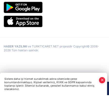
HABER YAZILIMI
ve TURKTICARET.NET projesidir Copyright© 2006-
2026 Tüm hakları saklıdır.
Sizlere daha iyi hizmet sunabilmek adına sitemizde çerez
konumlandırmaktayız. Kişisel verileriniz, KVKK ve GDPR kapsamında
toplanıp işlenir. Sitemizi kullanarak, çerezleri kullanmamızı kabul etmiş
olacaksınız.
Anasayfa
Haber Ara
Yazarlar