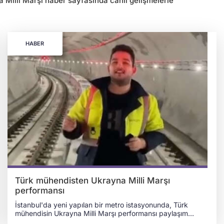
a Milli Marşı haber sayfasında canlı gelişmelerle
HABER
Türk mühendisten Ukrayna Milli Marşı
performansı
İstanbul'da yeni yapılan bir metro istasyonunda, Türk
mühendisin Ukrayna Milli Marşı performansı paylaşım
rekorları kırdı. Ukrayna ve uluslararası medya