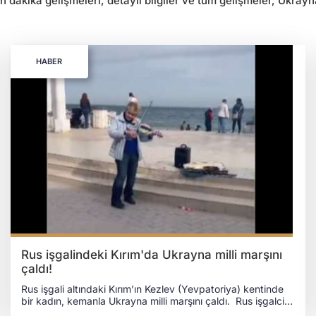
 dakika gelişmeleri, detaylı bilgiler ve tüm gelişmeler, Ukrayn
HABER
Rus işgalindeki Kırım'da Ukrayna milli marşını
çaldı!
Rus işgali altındaki Kırım’ın Kezlev (Yevpatoriya) kentinde
bir kadın, kemanla Ukrayna milli marşını çaldı. Rus işgalci
yönetiminin Ukrayna yanlısı tutum için Kırımlılara uyguladığı