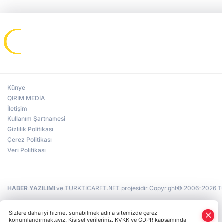
tercümesi şu şekilde: Ukrayna’nın şanı ve iradesi henüz
oluşmaktadır. Marşın müziği, 1863 yılında Batı Ukraynalı
ölmedi, Kardeşlerim, kader daha bize gülümseyecek.
ünlü besteci olan Mıhaylo Verbıtskıy tarafından,
Düşmanlarımız, güneşteki çiy gibi yok olacaklar Ve biz,
Çubınskıy'ın yazdığı metne eşlik edecek şekilde bestelendi.
kardeşlerim, yurdumuzda hükmedeceğiz Nakarat: Canımızı
İLK KEZ 10 MART 1865’TE İCRA EDİLDİ Sözleri Pavlo
ve bedenimizi özgürlüğümüz için feda edeceğiz Ve Kozak
Çubınskıy ve bestesi ise Mıhaylo Verbıtskıy’e ait “Ukrayna
soyundan olduğumuzu göstereceğiz
henüz ölmedi” eseri ilk kez, 10 Mart 1865 yılında
Polonya’daki Przemyśl kentinde Ukraynalı şair, ressam ve
düşünür Taras Şevçenko anısına düzenlenen bir konserde
icra edildi. Bundan dolayı Ukrayna Bakanlar Kurulu,
2017’de kabul ettiği kararla 10 Mart’ı Ukrayna Milli Marşı
Künye
Günü olarak ilan etti. OCAK 1992'DE UKRAYNA
PARLAMENTOSU ONAYLADI 15 Ocak 1992’de Ukrayna
QIRIM MEDİA
Parlamentosu milli marşın müziğini onaylandı. Öte yandan
İletişim
dönemin Ukrayna Cumhurbaşkanı Leonid Kuçma’nın
Kullanım Şartnamesi
sunduğu “Ukrayna Milli Marşı Hakkında“ başlıklı yasa
Gizlilik Politikası
tasarısı 6 Mart 2003 tarihinde kabul edildi. Yasa, müziği
Çerez Politikası
Mıhaylo Verbıtskıy tarafından bestelenen ve sözleri Pavlo
Çubınskıy tarafından yazılan şarkının ilk kıta ve nakaratının,
Veri Politikası
Ukrayna milli marşı olarak kabul edilmesini öngörüyor.
Cumhurbaşkanı Leonid Kuçma’nın teklifiyle, "Ukrayna'nın
ölümü" hakkında varsayımsal bir sözün bile olmaması için,
Çubınskıy’ın orijinal şiirindeki “Ukrayna henüz ölmedi, ne
HABER YAZILIMI
ve TURKTICARET.NET projesidir Copyright© 2006-2026 Tüm 
şanı, ne iradesi” sözlerini “Ukrayna’nın şanı ve iradesi
henüz ölmedi” şeklinde değiştirildi. Ukrayna milli marşının
tercümesi şu şekilde: Ukrayna’nın şanı ve iradesi henüz
Sizlere daha iyi hizmet sunabilmek adına sitemizde çerez
ölmedi Kardeşlerim, kader daha bize gülümseyecek
konumlandırmaktayız. Kişisel verileriniz, KVKK ve GDPR kapsamında