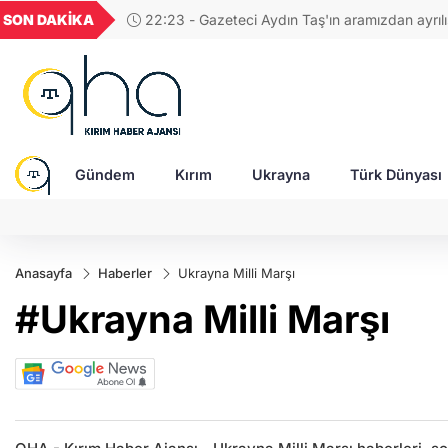
UYU
GEL
TND
BGN
SON DAKİKA
22:23 - Gazeteci Aydın Taş'ın aramızdan ayrılı
52
1,1849
18,2677
16,3788
27,9743
beş yıl geçti
Gündem
Kırım
Ukrayna
Türk Dünyası
Anasayfa
Haberler
Ukrayna Milli Marşı
#Ukrayna Milli Marşı