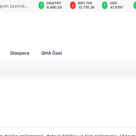
VND
GAU/TRY
BIST 100
USD
şının üzerinden
0,0018
6.660,55
13.779,39
47,6787
Diaspora
QHA Özel