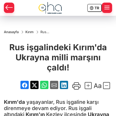
TR
Anasayfa
Kırım
Rus
işgalindeki
Kırım'da
Rus işgalindeki Kırım'da
Ukrayna
milli
marşını
Ukrayna milli marşını
çaldı!
çaldı!
Kırım'da
yaşayanlar, Rus işgaline karşı
direnmeye devam ediyor. Rus işgali
altındaki
Kırım'ın
Kezlev ilçesinde
Ukrayna