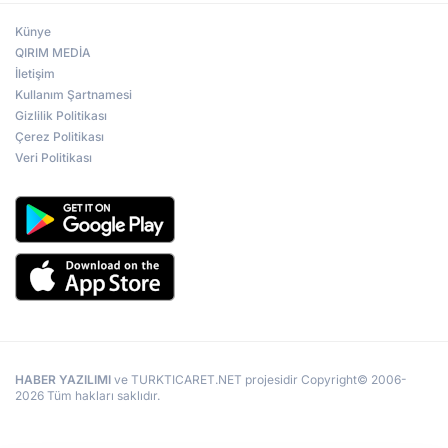
Künye
QIRIM MEDİA
İletişim
Kullanım Şartnamesi
Gizlilik Politikası
Çerez Politikası
Veri Politikası
HABER YAZILIMI
ve TURKTICARET.NET projesidir Copyright© 2006-
2026 Tüm hakları saklıdır.