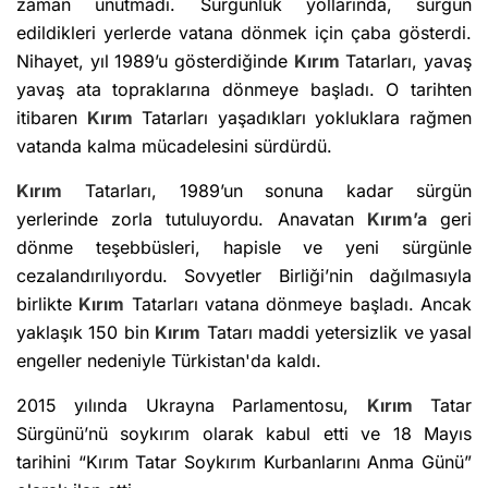
zaman unutmadı. Sürgünlük yollarında, sürgün
edildikleri yerlerde vatana dönmek için çaba gösterdi.
Nihayet, yıl 1989’u gösterdiğinde
Kırım
Tatarları, yavaş
yavaş ata topraklarına dönmeye başladı. O tarihten
itibaren
Kırım
Tatarları yaşadıkları yokluklara rağmen
vatanda kalma mücadelesini sürdürdü.
Kırım
Tatarları, 1989’un sonuna kadar sürgün
yerlerinde zorla tutuluyordu. Anavatan
Kırım’a
geri
dönme teşebbüsleri, hapisle ve yeni sürgünle
cezalandırılıyordu. Sovyetler Birliği’nin dağılmasıyla
birlikte
Kırım
Tatarları vatana dönmeye başladı. Ancak
yaklaşık 150 bin
Kırım
Tatarı maddi yetersizlik ve yasal
engeller nedeniyle Türkistan'da kaldı.
2015 yılında Ukrayna Parlamentosu,
Kırım
Tatar
Sürgünü’nü soykırım olarak kabul etti ve 18 Mayıs
tarihini “Kırım Tatar Soykırım Kurbanlarını Anma Günü”