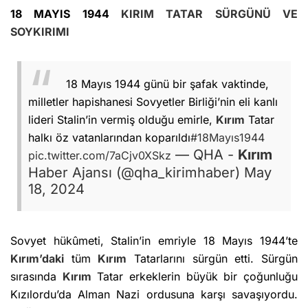
18 MAYIS 1944
KIRIM
TATAR SÜRGÜNÜ VE
SOYKIRIMI
18 Mayıs 1944 günü bir şafak vaktinde,
milletler hapishanesi Sovyetler Birliği’nin eli kanlı
lideri Stalin’in vermiş olduğu emirle,
Kırım
Tatar
halkı öz vatanlarından koparıldı
#18Mayıs1944
— QHA -
Kırım
pic.twitter.com/7aCjv0XSkz
Haber Ajansı (@qha_kirimhaber)
May
18, 2024
Sovyet hükûmeti, Stalin’in emriyle 18 Mayıs 1944’te
Kırım’daki
tüm
Kırım
Tatarlarını sürgün etti. Sürgün
sırasında
Kırım
Tatar erkeklerin büyük bir çoğunluğu
Kızılordu’da Alman Nazi ordusuna karşı savaşıyordu.