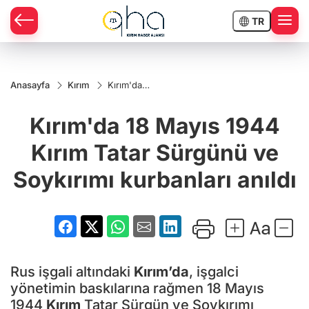
TR
Anasayfa
Kırım
Kırım'da
18 Mayıs
1944
Kırım'da 18 Mayıs 1944
Kırım
Tatar
Sürgünü
Kırım Tatar Sürgünü ve
ve
Soykırımı
Soykırımı kurbanları anıldı
kurbanları
anıldı
Rus işgali altındaki
Kırım’da
, işgalci
yönetimin baskılarına rağmen 18 Mayıs
1944
Kırım
Tatar Sürgün ve Soykırımı