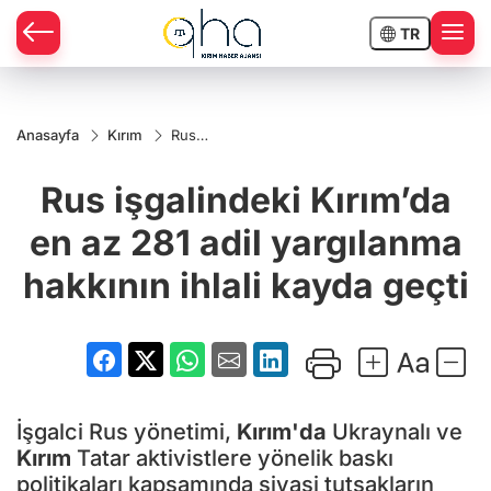
TR
Anasayfa
Kırım
Rus
işgalindeki
Kırım’da
Rus işgalindeki Kırım’da
en az 281
adil
yargılanma
en az 281 adil yargılanma
hakkının
ihlali
hakkının ihlali kayda geçti
kayda
geçti
İşgalci Rus yönetimi,
Kırım'da
Ukraynalı ve
Kırım
Tatar aktivistlere yönelik baskı
politikaları kapsamında siyasi tutsakların