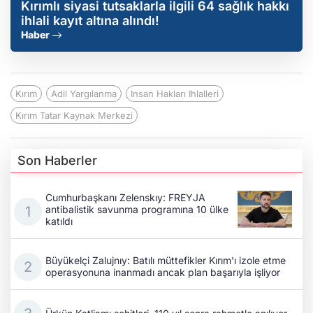
Kırımlı siyasi tutsaklarla ilgili 64 sağlık hakkı
ihlali kayıt altına alındı!
Haber
Kırım
Adil Yargılanma
Insan Hakları Ihlalleri
Kırım Tatar Kaynak Merkezi
Son Haberler
Cumhurbaşkanı Zelenskıy: FREYJA
antibalistik savunma programına 10 ülke
katıldı
Büyükelçi Zalujnıy: Batılı müttefikler Kırım'ı izole etme
operasyonuna inanmadı ancak plan başarıyla işliyor