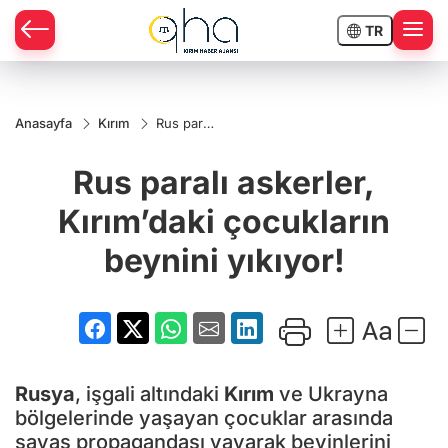
TR
Anasayfa
Kırım
Rus paralı
askerler,
Kırım’daki
Rus paralı askerler,
çocukların
beynini
yıkıyor!
Kırım’daki çocukların
beynini yıkıyor!
Rusya
, işgali altındaki
Kırım
ve Ukrayna
bölgelerinde yaşayan çocuklar arasında
savaş propagandası yayarak beyinlerini