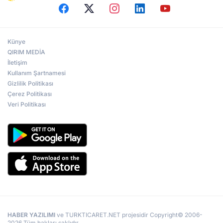
Künye
QIRIM MEDİA
İletişim
Kullanım Şartnamesi
Gizlilik Politikası
Çerez Politikası
Veri Politikası
HABER YAZILIMI
ve TURKTICARET.NET projesidir Copyright© 2006-
2026 Tüm hakları saklıdır.