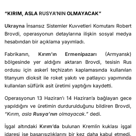
“KIRIM, ASLA
RUSYA’NIN
OLMAYACAK”
Ukrayna
İnsansız Sistemler Kuvvetleri Komutanı Robert
Brovdi, operasyonun detaylarına ilişkin sosyal medya
hesabından bir açıklama yayımladı.
Fabrikanın,
Kırım’ın
Ermenipazarı
(Armyansk)
bölgesinde yer aldığını aktaran Brovdi, tesisin Rus
ordusu için askerî teçhizatın kaplamasında kullanılan
titanyum dioksit ile roket yakıtı ve patlayıcı yapımında
kullanılan sülfürik asit üretimi yaptığını kaydetti.
Operasyonun 13 Haziran’ı 14 Haziran’a bağlayan gece
yapıldığını ve üretimin durdurulduğunu bildiren Brovdi,
“Kırım, asla
Rusya’nın
olmayacak.”
dedi.
İşgal altındaki
Kırım’da
bulunan Kremlin kuklası işgal
idaresi ise başarısızlıklarını bir kez daha kabul etmedi.