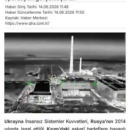
Haber Giriş Tarihi: 14.06.2026 11:48
Haber Güncellenme Tarihi: 14.06.2026 11:50
Kaynak: Haber Merkezi
https://www.qha.com.tr/
Ukrayna
İnsansız Sistemler Kuvvetleri,
Rusya’nın
2014
yılında işgal ettiği
Kırım’daki
askerî hedeflere başarılı