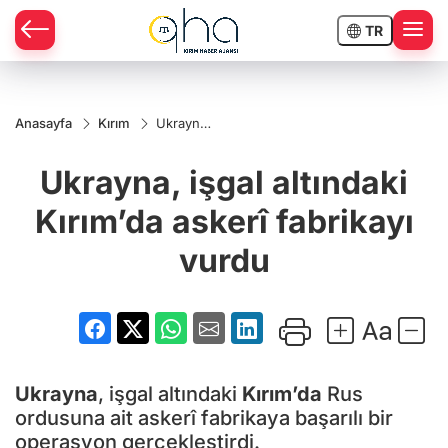
TR
Anasayfa
Kırım
Ukrayna,
işgal
altındaki
Ukrayna, işgal altındaki
Kırım’da
askerî
fabrikayı
Kırım’da askerî fabrikayı
vurdu
vurdu
Ukrayna
, işgal altındaki
Kırım’da
Rus
ordusuna ait askerî fabrikaya başarılı bir
operasyon gerçekleştirdi.