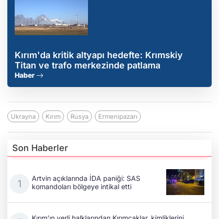
Kırım'da kritik altyapı hedefte: Krımskiy
Titan ve trafo merkezinde patlama
Haber
Ukrayna
Kırım
Rusya
Ermenipazarı
Son Haberler
Artvin açıklarında İDA paniği: SAS
komandoları bölgeye intikal etti
Kırım’ın yerli halklarından Kırımçaklar, kimliklerini