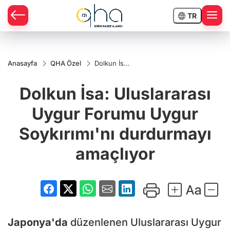
TR
Anasayfa
QHA Özel
Dolkun İsa:
Uluslararası
Uygur
Dolkun İsa: Uluslararası
Forumu
Uygur
Soykırımı'nı
Uygur Forumu Uygur
durdurmayı
amaçlıyor
Soykırımı'nı durdurmayı
amaçlıyor
Japonya'da
düzenlenen Uluslararası Uygur