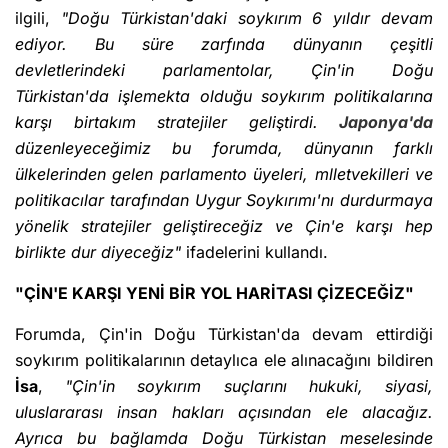
ilgili,
"Doğu Türkistan'daki soykırım 6 yıldır devam
ediyor. Bu süre zarfında dünyanın çeşitli
devletlerindeki parlamentolar, Çin'in Doğu
Türkistan'da işlemekta olduğu soykırım politikalarına
karşı birtakım stratejiler geliştirdi.
Japonya'da
düzenleyeceğimiz bu forumda, dünyanın farklı
ülkelerinden gelen parlamento üyeleri, mlletvekilleri ve
politikacılar tarafından Uygur Soykırımı'nı durdurmaya
yönelik stratejiler geliştireceğiz ve Çin'e karşı hep
birlikte dur diyeceğiz"
ifadelerini kullandı.
"ÇİN'E KARŞI YENİ BİR YOL HARİTASI ÇİZECEĞİZ"
Forumda, Çin'in Doğu Türkistan'da devam ettirdiği
soykırım politikalarının detaylıca ele alınacağını bildiren
İsa
,
"Çin'in soykırım suçlarını hukuki, siyasi,
uluslararası insan hakları açısından ele alacağız.
Ayrıca bu bağlamda Doğu Türkistan meselesinde