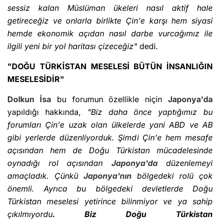
sessiz kalan Müslüman ükeleri nasıl aktif hale
getireceğiz ve onlarla birlikte Çin'e karşı hem siyasi
hemde ekonomik açıdan nasıl darbe vurcağımız ile
ilgili yeni bir yol haritası çizeceğiz"
dedi.
"DOĞU TÜRKİSTAN MESELESİ BÜTÜN İNSANLIĞIN
MESELESİDİR"
Dolkun İsa
bu forumun özellikle niçin
Japonya'da
yapıldığı hakkında,
"Biz daha önce yaptığımız bu
forumları Çin'e uzak olan ülkelerde yani ABD ve AB
gibi yerlerde düzenliyorduk. Şimdi Çin'e hem mesafe
açısından hem de Doğu Türkistan mücadelesinde
oynadığı rol açısından
Japonya'da
düzenlemeyi
amaçladık. Çünkü
Japonya'nın
bölgedeki rolü çok
önemli. Ayrıca bu bölgedeki devletlerde Doğu
Türkistan meselesi yetirince bilinmiyor ve ya sahip
çıkılmıyordu
. Biz Doğu Türkistan