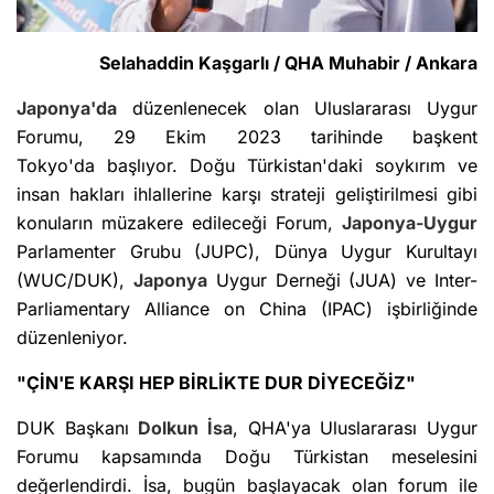
Selahaddin Kaşgarlı / QHA Muhabir / Ankara
Japonya'da
düzenlenecek olan Uluslararası Uygur
Forumu, 29 Ekim 2023 tarihinde başkent
Tokyo'da başlıyor. Doğu Türkistan'daki soykırım ve
insan hakları ihlallerine karşı strateji geliştirilmesi gibi
konuların müzakere edileceği Forum,
Japonya-Uygur
Parlamenter Grubu (JUPC), Dünya Uygur Kurultayı
(WUC/DUK),
Japonya
Uygur Derneği (JUA) ve Inter-
Parliamentary Alliance on China (IPAC) işbirliğinde
düzenleniyor.
"ÇİN'E KARŞI HEP BİRLİKTE DUR DİYECEĞİZ"
DUK Başkanı
Dolkun İsa
, QHA'ya Uluslararası Uygur
Forumu kapsamında Doğu Türkistan meselesini
değerlendirdi. İsa, bugün başlayacak olan forum ile