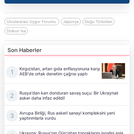
Uluslararası Uygur Forumu
Japonya
Doğu Türkistan
Dolkun İsa
Son Haberler
Kırgızistan, artan gıda enflasyonuna karşı
AEB'de ortak denetim çağrısı yaptı
Rusya’dan kan donduran savaş suçu: Bir Ukraynalı
asker daha infaz edildi!
Avrupa Birliği, Rus askerî sanayi kompleksini yeni
yaptırımlarla vurdu
Ukrayna: Rusya'nın Gürcistan topraklarını işgalini asla