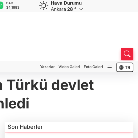
Hava Durumu
CAD
RUB
AED
AUD
D
34,1883
0,5822
12,9805
33,6898
7
Ankara
28 °
Yazarlar
Video Galeri
Foto Galeri
TR
n Türkü devlet
nledi
Son Haberler