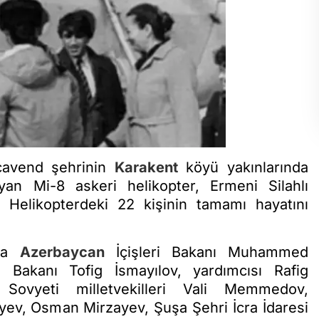
cavend şehrinin
Karakent
köyü yakınlarında
ıyan Mi-8 askeri helikopter, Ermeni Silahlı
 Helikopterdeki 22 kişinin tamamı hayatını
nda
Azerbaycan
İçişleri Bakanı Muhammed
 Bakanı Tofig İsmayılov, yardımcısı Rafig
vyeti milletvekilleri Vali Memmedov,
yev, Osman Mirzayev, Şuşa Şehri İcra İdaresi