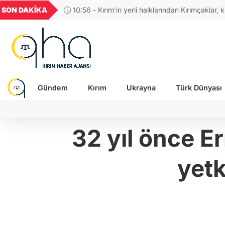
BGN
VND
GAU/TRY
BIST 100
SON DAKİKA
10:56 - Kırım’ın yerli halklarından Kırımçaklar, ki
3788
27,9743
0,0018
6.660,55
13.779,39
korumak için stratejik adımlar belirledi
Gündem
Kırım
Ukrayna
Türk Dünyası
32 yıl önce E
yetk