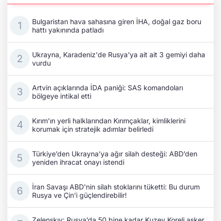
Bulgaristan hava sahasına giren İHA, doğal gaz boru
hattı yakınında patladı
Ukrayna, Karadeniz'de Rusya'ya ait ait 3 gemiyi daha
vurdu
Artvin açıklarında İDA paniği: SAS komandoları
bölgeye intikal etti
Kırım’ın yerli halklarından Kırımçaklar, kimliklerini
korumak için stratejik adımlar belirledi
Türkiye’den Ukrayna’ya ağır silah desteği: ABD’den
yeniden ihracat onayı istendi
İran Savaşı ABD'nin silah stoklarını tüketti: Bu durum
Rusya ve Çin'i güçlendirebilir!
Zelenskıy: Rusya’da 50 bine kadar Kuzey Koreli asker