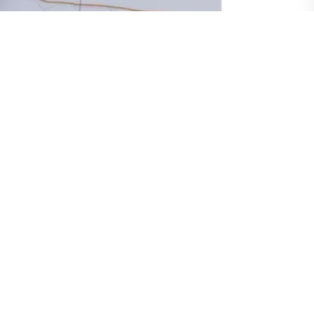
asım 2023 tarihinde
Azerbaycan
,
Ermenistan
engezur
Koridoru hakkında video paylaştı.
ürkiye ve
Azerbaycan
ile tüm transit ticaret
.
ağı"
projesi adıyla duyurdu. Videoda projenin