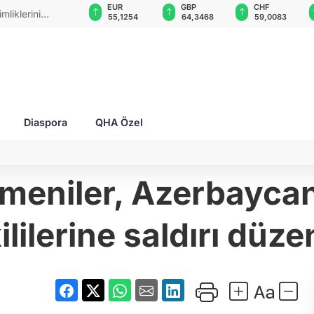
USD
EUR
GBP
CHF
mliklerini
47,6787
55,1254
64,3468
59,0083
Diaspora
QHA Özel
rmeniler, Azerbayca
ililerine saldırı düze