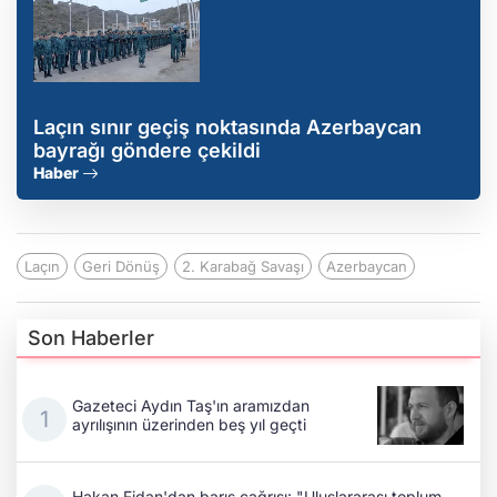
Laçın sınır geçiş noktasında Azerbaycan
bayrağı göndere çekildi
Haber
Laçın
Geri Dönüş
2. Karabağ Savaşı
Azerbaycan
Son Haberler
Gazeteci Aydın Taş'ın aramızdan
ayrılışının üzerinden beş yıl geçti
Hakan Fidan'dan barış çağrısı: "Uluslararası toplum