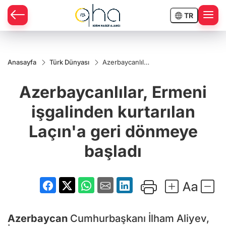
TR
Anasayfa
Türk Dünyası
Azerbaycanlılar,
Ermeni
işgalinden
Azerbaycanlılar, Ermeni
kurtarılan
Laçın'a geri
dönmeye
işgalinden kurtarılan
başladı
Laçın'a geri dönmeye
başladı
Azerbaycan
Cumhurbaşkanı İlham Aliyev,