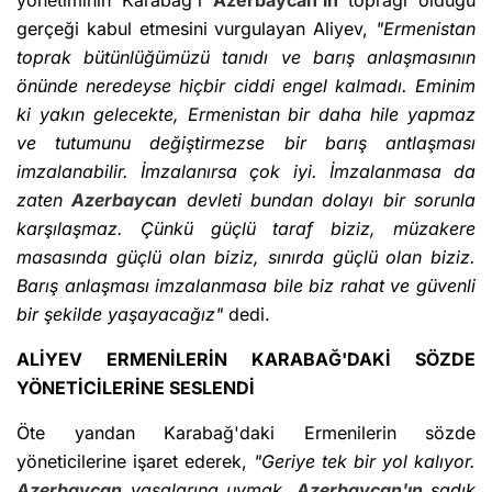
yönetiminin Karabağ'ı
Azerbaycan'ın
toprağı olduğu
gerçeği kabul etmesini vurgulayan Aliyev,
"Ermenistan
toprak bütünlüğümüzü tanıdı ve barış anlaşmasının
önünde neredeyse hiçbir ciddi engel kalmadı. Eminim
ki yakın gelecekte, Ermenistan bir daha hile yapmaz
ve tutumunu değiştirmezse bir barış antlaşması
imzalanabilir. İmzalanırsa çok iyi. İmzalanmasa da
zaten
Azerbaycan
devleti bundan dolayı bir sorunla
karşılaşmaz. Çünkü güçlü taraf biziz, müzakere
masasında güçlü olan biziz, sınırda güçlü olan biziz.
Barış anlaşması imzalanmasa bile biz rahat ve güvenli
bir şekilde yaşayacağız"
dedi.
ALİYEV ERMENİLERİN KARABAĞ'DAKİ SÖZDE
YÖNETİCİLERİNE SESLENDİ
Öte yandan Karabağ'daki Ermenilerin sözde
yöneticilerine işaret ederek,
"Geriye tek bir yol kalıyor.
Azerbaycan
yasalarına uymak,
Azerbaycan'ın
sadık