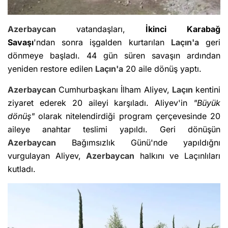
Azerbaycan
vatandaşları,
İkinci Karabağ
Savaşı
'ndan sonra işgalden kurtarılan
Laçın
'a
geri
dönmeye başladı. 44 gün süren savaşın ardından
yeniden restore edilen
Laçın'a
20 aile dönüş yaptı.
Azerbaycan
Cumhurbaşkanı İlham Aliyev,
Laçın
kentini
ziyaret ederek 20 aileyi karşıladı. Aliyev'in
"Büyük
dönüş"
olarak nitelendirdiği program çerçevesinde 20
aileye anahtar teslimi yapıldı. Geri dönüşün
Azerbaycan
Bağımsızlık Günü'nde yapıldığnı
vurgulayan Aliyev,
Azerbaycan
halkını ve Laçınlıları
kutladı.