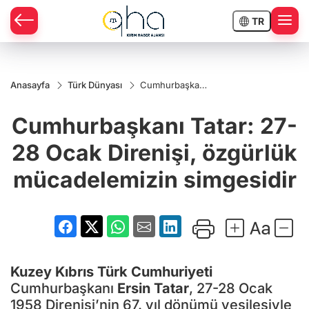
TR
Anasayfa
Türk Dünyası
Cumhurbaşkanı
Tatar: 27-28
Ocak Direnişi,
Cumhurbaşkanı Tatar: 27-
özgürlük
mücadelemizin
simgesidir
28 Ocak Direnişi, özgürlük
mücadelemizin simgesidir
Kuzey Kıbrıs Türk Cumhuriyeti
Cumhurbaşkanı
Ersin Tatar
, 27-28 Ocak
1958 Direnişi’nin 67. yıl dönümü vesilesiyle