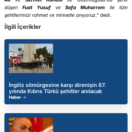
düşen
Fuat Yusuf
ve
Safa Muharrem
ile tüm
şehitlerimizi rahmet ve minnetle anıyoruz
." dedi.
İlgili İçerikler
İngiliz sömürgesine karşı direnişin 67.
yılında Kıbrıs Türkü şehitler anılacak
Haber