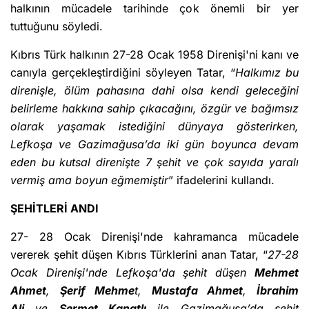
halkının mücadele tarihinde çok önemli bir yer
tuttuğunu söyledi.
Kıbrıs Türk halkının 27-28 Ocak 1958 Direnişi'ni kanı ve
canıyla gerçekleştirdiğini söyleyen Tatar, “
Halkımız bu
direnişle, ölüm pahasına dahi olsa kendi geleceğini
belirleme hakkına sahip çıkacağını, özgür ve bağımsız
olarak yaşamak istediğini dünyaya gösterirken,
Lefkoşa ve Gazimağusa’da iki gün boyunca devam
eden bu kutsal direnişte 7 şehit ve çok sayıda yaralı
vermiş ama boyun eğmemiştir
” ifadelerini kullandı.
ŞEHİTLERİ ANDI
27- 28 Ocak Direnişi'nde kahramanca mücadele
vererek şehit düşen Kıbrıs Türklerini anan Tatar, “
27-28
Ocak Direnişi'nde Lefkoşa'da şehit düşen
Mehmet
Ahmet
,
Şerif Mehme
t,
Mustafa Ahmet
,
İbrahim
Ali
ve
Sermet Kanatlı
ile Gazimağusa’da şehit