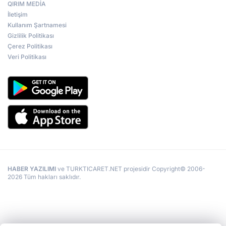
QIRIM MEDİA
İletişim
Kullanım Şartnamesi
Gizlilik Politikası
Çerez Politikası
Veri Politikası
HABER YAZILIMI
ve TURKTICARET.NET projesidir Copyright© 2006-
2026 Tüm hakları saklıdır.