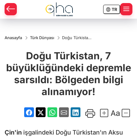
TR
Anasayfa
Türk Dünyası
Doğu Türkistan,
7
büyüklüğündeki
Doğu Türkistan, 7
depremle
sarsıldı:
Bölgeden bilgi
büyüklüğündeki depremle
alınamıyor!
sarsıldı: Bölgeden bilgi
alınamıyor!
Çin'in
işgalindeki Doğu Türkistan'ın Aksu