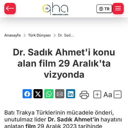
TR
Anasayfa
Türk Dünyası
Dr. Sadık
Ahmet'i
konu
Dr. Sadık Ahmet'i konu
alan film
29
Aralık'ta
alan film 29 Aralık'ta
vizyonda
vizyonda
Batı Trakya Türklerinin mücadele önderi,
unutulmaz lider
Dr. Sadık Ahmet'in
hayatını
anlatan
film
29 Aralık 2023 tarihinde