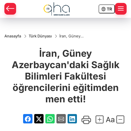
TR
Anasayfa
Türk Dünyası
İran, Güney
Azerbaycan'daki
Sağlık Bilimleri
İran, Güney
Fakültesi
öğrencilerini
eğitimden men
Azerbaycan'daki Sağlık
etti!
Bilimleri Fakültesi
öğrencilerini eğitimden
men etti!