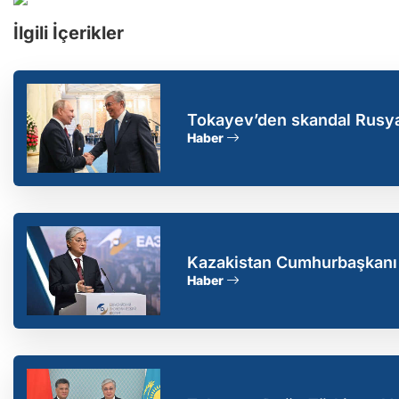
İlgili İçerikler
Tokayev’den skandal Rusy
çözülemez
Haber
Kazakistan Cumhurbaşkanı 
Haber