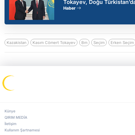
Tokayev, Doğu Türkistan’da
Haber
Kazakistan
Kasım Cömert Tokayev
Bm
Seçim
Erken Seçim
Künye
QIRIM MEDİA
İletişim
Kullanım Şartnamesi