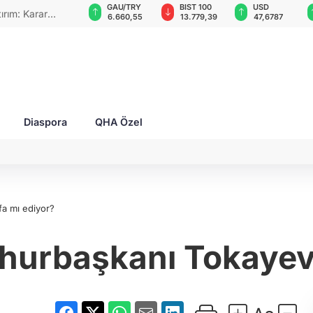
GAU/TRY
BIST 100
USD
EUR
na hava
8
6.660,55
13.779,39
47,6787
55,1254
rşıya
Diaspora
QHA Özel
fa mı ediyor?
urbaşkanı Tokayev i