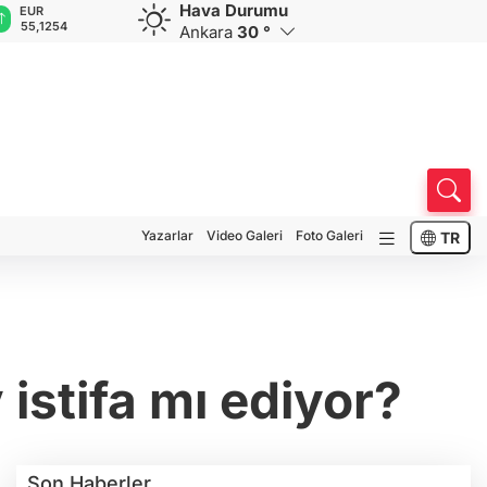
Hava Durumu
GBP
CHF
CAD
RUB
64,3468
59,0083
34,1883
0,5822
Ankara
30 °
Yazarlar
Video Galeri
Foto Galeri
TR
stifa mı ediyor?
Son Haberler