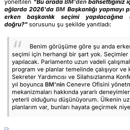
yöneltilen
"Bu arada
BM'den
bahsettiğiniz i
ağlarda 2026'da
BM
Başkanlığı yapmayı pl
erken başkanlık seçimi yapılacağına 
doğru?"
sorusunu şu şekilde yanıtladı:
Benim görüşüme göre şu anda erke
seçimi için herhangi bir şart yok. Seçimler
yapılacak. Parlamento uzun vadeli çalışm
program ve planlar temelinde çalışıyor ve
Sekreter Yardımcısı ve Silahsızlanma Konf
yıl boyunca
BM'nin
Cenevre Ofisini yönetme
mekanizmaları hakkında yararlı deneyimler
yeterli olduğunu düşünüyorum. Ülkenin uzu
planlarım var, bunları hayata geçirmek niy