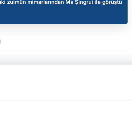
ki zulmün mimarlarından Ma Şingrui ile görüştü