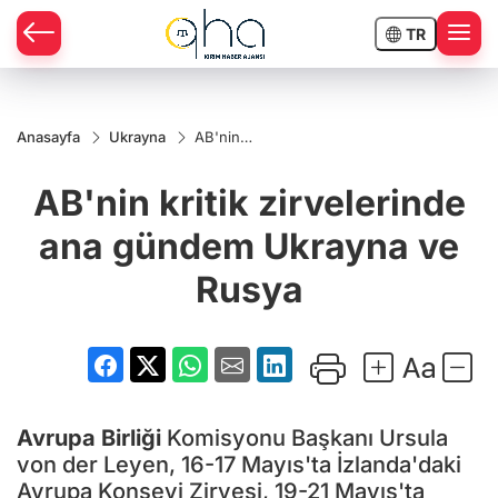
TR
Anasayfa
Ukrayna
AB'nin
kritik
zirvelerinde
AB'nin kritik zirvelerinde
ana
gündem
Ukrayna ve
ana gündem Ukrayna ve
Rusya
Rusya
Avrupa Birliği
Komisyonu Başkanı Ursula
von der Leyen, 16-17 Mayıs'ta İzlanda'daki
Avrupa Konseyi Zirvesi, 19-21 Mayıs'ta