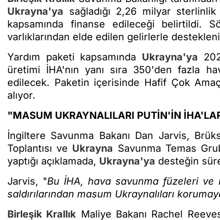
Ukrayna'ya
sağladığı 2,26 milyar sterlinli
kapsamında finanse edileceği belirtildi.
varlıklarından elde edilen gelirlerle destekleni
Yardım paketi kapsamında
Ukrayna'ya
202
üretimi İHA'nın yanı sıra 350'den fazla h
edilecek. Paketin içerisinde Hafif Çok Amaç
alıyor.
"MASUM UKRAYNALILARI PUTİN'İN İHA'L
İngiltere Savunma Bakanı Dan Jarvis, Brü
Toplantısı ve
Ukrayna
Savunma Temas Grubu 
yaptığı açıklamada,
Ukrayna'ya
desteğin süre
Jarvis, "
Bu İHA, hava savunma füzeleri ve r
saldırılarından masum Ukraynalıları korumay
Birleşik Krallık
Maliye Bakanı Rachel Reev