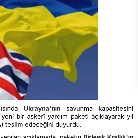
rşısında
Ukrayna'nın
savunma kapasitesini
yeni bir askerî yardım paketi açıklayarak yıl
A) teslim edeceğini duyurdu.
yapılan açıklamada, paketin
Birleşik Krallık'ın