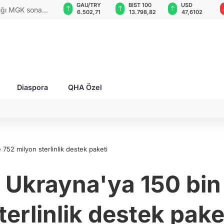
GAU/TRY
BIST 100
USD
EUR
rları ile Ahıska
6.502,71
13.798,82
47,6102
54,8474
yaşatmaya
Diaspora
QHA Özel
e 752 milyon sterlinlik destek paketi
an Ukrayna'ya 150 bi
terlinlik destek pake