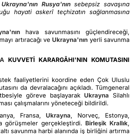
,
Ukrayna'nın
Rusya'nın
sebepsiz savaşına
uğu hayati askerî teçhizatın sağlanmasına
yna'nın
hava savunmasını güçlendireceği,
umayı artıracağı ve
Ukrayna'nın
yerli savunma
A
KUVVETİ KARARGÂHI'NIN KOMUTASINI
tek faaliyetlerini koordine eden Çok Uluslu
asını da devralacağını açıkladı. Tümgeneral
tbesiyle göreve başlayarak
Ukrayna
Silahlı
ası çalışmalarını yöneteceği bildirildi.
manya, Fransa,
Ukrayna
, Norveç, Estonya,
a görüşmeler gerçekleştirdi.
Birleşik Krallık
,
tı savunma harbi alanında iş birliğini artırma