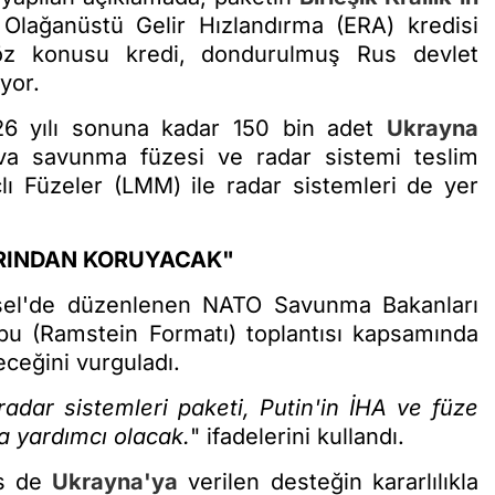
k Olağanüstü Gelir Hızlandırma (ERA) kredisi
 Söz konusu kredi, dondurulmuş Rus devlet
yor.
6 yılı sonuna kadar 150 bin adet
Ukrayna
ava savunma füzesi ve radar sistemi teslim
lı Füzeler (LMM) ile radar sistemleri de yer
ARINDAN KORUYACAK"
ksel'de düzenlenen NATO Savunma Bakanları
(Ramstein Formatı) toplantısı kapsamında
ceğini vurguladı.
adar sistemleri paketi, Putin'in İHA ve füze
a yardımcı olacak.
" ifadelerini kullandı.
es de
Ukrayna'ya
verilen desteğin kararlılıkla