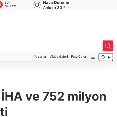
Hava Durumu
GBP
CHF
CAD
RUB
A
63,9548
58,5738
33,9607
0,5752
1
Ankara
30 °
Yazarlar
Video Galeri
Foto Galeri
TR
n İHA ve 752 milyon
ti