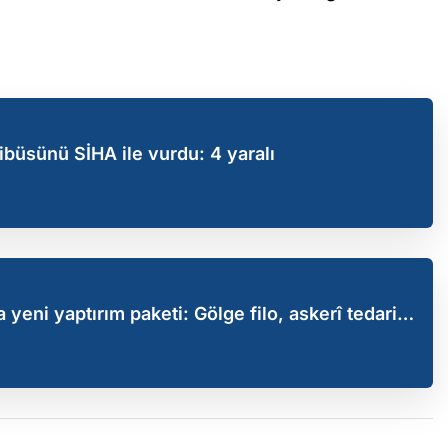
büsünü SİHA ile vurdu: 4 yaralı
a yeni yaptırım paketi: Gölge filo, askerî tedarik