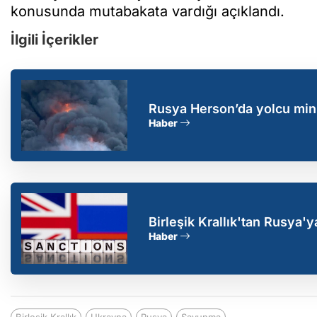
konusunda mutabakata vardığı açıklandı.
İlgili İçerikler
Rusya Herson’da yolcu mini
Haber
Birleşik Krallık'tan Rusya'y
ve finans ağları hedefte
Haber
Birleşik Krallık
Ukrayna
Rusya
Savunma