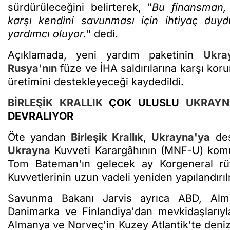
sürdürüleceğini belirterek, "
Bu finansman
karşı kendini savunması için ihtiyaç duyd
yardımcı oluyor.
" dedi.
Açıklamada, yeni yardım paketinin
Ukra
Rusya'nın
füze ve İHA saldırılarına karşı kor
üretimini destekleyeceği kaydedildi.
BİRLEŞİK KRALLIK
ÇOK ULUSLU
UKRAYN
DEVRALIYOR
Öte yandan
Birleşik Krallık
,
Ukrayna'ya
des
Ukrayna
Kuvveti Karargâhının (MNF-U) komut
Tom Bateman'ın gelecek ay Korgeneral rü
Kuvvetlerinin uzun vadeli yeniden yapılandırılm
Savunma Bakanı Jarvis ayrıca ABD, Al
Danimarka ve Finlandiya'dan mevkidaşlarıyl
Almanya ve Norveç'in Kuzey Atlantik'te denizal