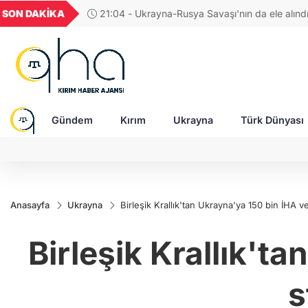
GEL
TND
BGN
VND
SON DAKİKA
17:38 - Araştırmacı yazar Gündoğdu: Kırım Tata
26
18,2066
16,2381
28,0626
0,0018
Türkleri ortak Türk kültürünün birçok unsurunu 
devam ediyor
Gündem
Kırım
Ukrayna
Türk Dünyası
Anasayfa
Ukrayna
Birleşik Krallık'tan Ukrayna'ya 150 bin İHA v
Birleşik Krallık't
s