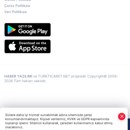
Çerez Politikası
Veri Politikası
HABER YAZILIMI
ve TURKTICARET.NET projesidir Copyright© 2006-
2026 Tüm hakları saklıdır.
Sizlere daha iyi hizmet sunabilmek adına sitemizde çerez
konumlandırmaktayız. Kişisel verileriniz, KVKK ve GDPR kapsamında
toplanıp işlenir. Sitemizi kullanarak, çerezleri kullanmamızı kabul etmiş
olacaksınız.