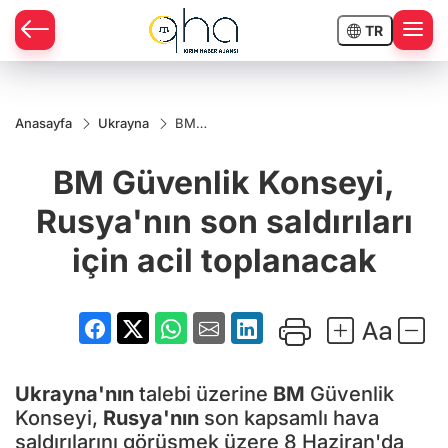
TR
Anasayfa
Ukrayna
BM
Güvenlik
Konseyi,
BM Güvenlik Konseyi,
Rusya'nın
son
saldırıları
Rusya'nın son saldırıları
için acil
toplanacak
için acil toplanacak
Ukrayna'nın
talebi üzerine
BM
Güvenlik
Konseyi,
Rusya'nın
son kapsamlı hava
saldırılarını görüşmek üzere 8 Haziran'da