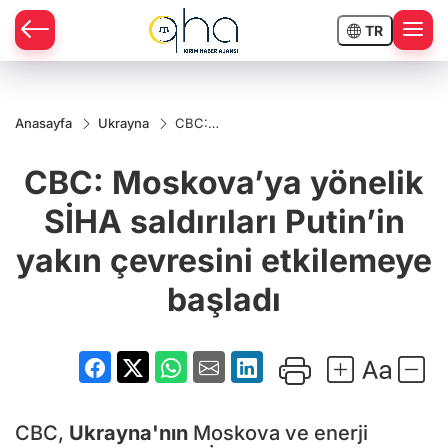
TR
Anasayfa
Ukrayna
CBC:
Moskova’ya
yönelik
CBC: Moskova’ya yönelik
SİHA
saldırıları
Putin’in
SİHA saldırıları Putin’in
yakın
çevresini
yakın çevresini etkilemeye
etkilemeye
başladı
başladı
CBC,
Ukrayna'nın
Moskova ve enerji