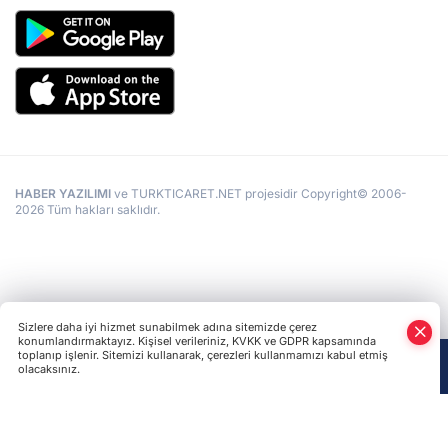
HABER YAZILIMI
ve TURKTICARET.NET projesidir Copyright© 2006-
2026 Tüm hakları saklıdır.
Sizlere daha iyi hizmet sunabilmek adına sitemizde çerez
konumlandırmaktayız. Kişisel verileriniz, KVKK ve GDPR kapsamında
toplanıp işlenir. Sitemizi kullanarak, çerezleri kullanmamızı kabul etmiş
olacaksınız.
Anasayfa
Haber Ara
Yazarlar