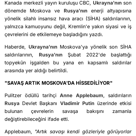
Kanada merkezli yayın kuruluşu CBC,
Ukrayna'nın
son
dönemde Moskova ve
Rusya'nın
enerji altyapısına
yönelik silahlı insansız hava aracı (SİHA) saldırılarının,
yalnızca kamuoyunu değil, Kremlin'e yakın siyasi ve iş
çevrelerini de etkilemeye başladığını yazdı.
Haberde,
Ukrayna'nın
Moskova'ya yönelik son SİHA
saldırılarının,
Rusya'nın
Şubat 2022'de başlattığı
topyekûn işgalden bu yana en kapsamlı saldırılar
arasında yer aldığı belirtildi.
"SAVAŞ ARTIK MOSKOVA'DA HİSSEDİLİYOR"
Pulitzer ödüllü tarihçi
Anne Applebaum
, saldırıların
Rusya
Devlet Başkanı
Vladimir Putin
üzerinde etkisi
bulunan çevrelerin savaşa bakışını zamanla
değiştirebileceğini ifade etti.
Applebaum,
"Artık savaşı kendi gözleriyle görüyorlar