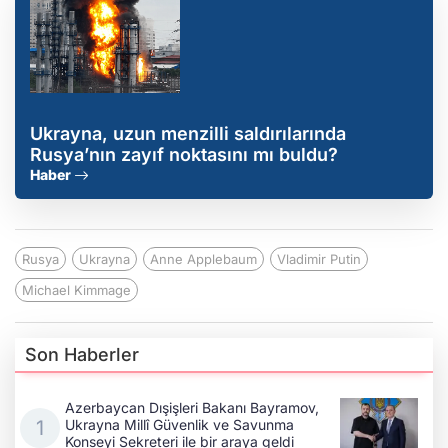
Ukrayna, uzun menzilli saldırılarında
Rusya’nın zayıf noktasını mı buldu?
Haber
Rusya
Ukrayna
Anne Applebaum
Vladimir Putin
Michael Kimmage
Son Haberler
Azerbaycan Dışişleri Bakanı Bayramov,
Ukrayna Millî Güvenlik ve Savunma
Konseyi Sekreteri ile bir araya geldi