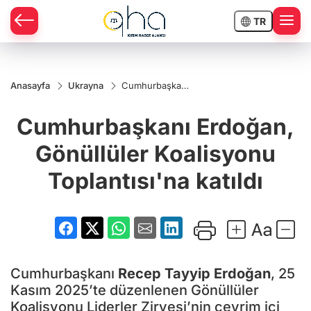
TR
Anasayfa
Ukrayna
Cumhurbaşkanı
Erdoğan,
Gönüllüler
Cumhurbaşkanı Erdoğan,
Koalisyonu
Toplantısı'na
katıldı
Gönüllüler Koalisyonu
Toplantısı'na katıldı
Cumhurbaşkanı
Recep Tayyip Erdoğan
, 25
Kasım 2025’te düzenlenen Gönüllüler
Koalisyonu Liderler Zirvesi’nin çevrim içi