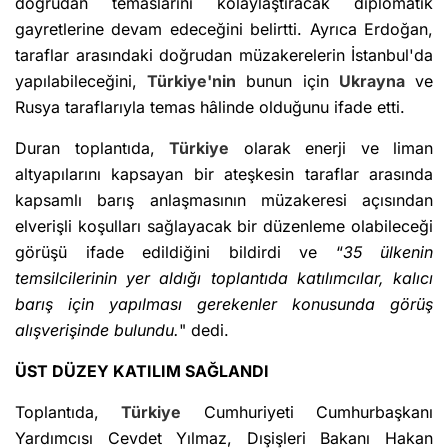
doğrudan temaslarını kolaylaştıracak diplomatik
gayretlerine devam edeceğini belirtti. Ayrıca Erdoğan,
taraflar arasındaki doğrudan müzakerelerin İstanbul'da
yapılabileceğini,
Türkiye'nin
bunun için
Ukrayna
ve
Rusya taraflarıyla temas hâlinde olduğunu ifade etti.
Duran toplantıda,
Türkiye
olarak enerji ve liman
altyapılarını kapsayan bir ateşkesin taraflar arasında
kapsamlı barış anlaşmasının müzakeresi açısından
elverişli koşulları sağlayacak bir düzenleme olabileceği
görüşü ifade edildiğini bildirdi ve “
35 ülkenin
temsilcilerinin yer aldığı toplantıda katılımcılar, kalıcı
barış için yapılması gerekenler konusunda görüş
alışverişinde bulundu.
" dedi.
ÜST DÜZEY KATILIM SAĞLANDI
Toplantıda,
Türkiye
Cumhuriyeti Cumhurbaşkanı
Yardımcısı Cevdet Yılmaz, Dışişleri Bakanı Hakan