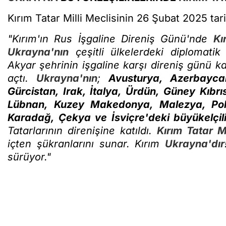
Kırım Tatar Milli Meclisinin 26 Şubat 2025 tari
"Kırım'ın Rus İşgaline Direniş Günü'nde
Kı
Ukrayna'nın
çeşitli ülkelerdeki diplomatik
Akyar şehrinin işgaline karşı direniş günü ka
açtı.
Ukrayna'nın
;
Avusturya, Azerbaycan
Gürcistan, Irak, İtalya, Ürdün, Güney Kıbrı
Lübnan, Kuzey Makedonya, Malezya, Polo
Karadağ, Çekya ve İsviçre'deki büyükelçili
Tatarlarının direnişine katıldı.
Kırım Tatar Mi
içten şükranlarını sunar. Kırım
Ukrayna'dır
sürüyor."