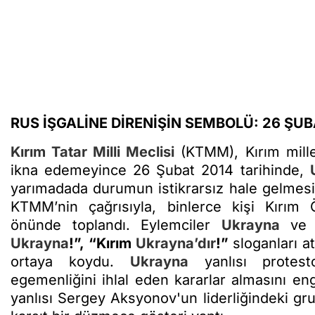
RUS İŞGALİNE DİRENİŞİN SEMBOLÜ: 26 ŞUB
Kırım Tatar Milli Meclisi
(KTMM), Kırım mille
ikna edemeyince 26 Şubat 2014 tarihinde,
yarımadada durumun istikrarsız hale gelmesin
KTMM’nin çağrısıyla, binlerce kişi Kırım Ö
önünde toplandı. Eylemciler
Ukrayna
ve K
Ukrayna
!”, “Kırım
Ukrayna’dır
!”
sloganları att
ortaya koydu.
Ukrayna
yanlısı protest
egemenliğini ihlal eden kararlar almasını e
yanlısı Sergey Aksyonov'un liderliğindeki gr