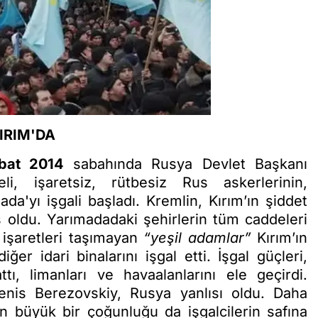
KIRIM'DA
bat 2014
sabahında Rusya Devlet Başkanı
li, işaretsiz, rütbesiz Rus askerlerinin,
da'yı işgali başladı. Kremlin, Kırım’ın şiddet
miş oldu. Yarımadadaki şehirlerin tüm caddeleri
e işaretleri taşımayan
“yeşil adamlar”
Kırım’ın
er idari binalarını işgal etti. İşgal güçleri,
ttı, limanları ve havaalanlarını ele geçirdi.
nis Berezovskiy, Rusya yanlısı oldu. Daha
n büyük bir çoğunluğu da işgalcilerin safına