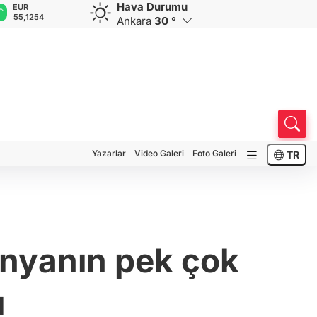
Hava Durumu
GBP
CHF
CAD
RUB
A
64,3468
59,0083
34,1883
0,5822
1
Ankara
30 °
Yazarlar
Video Galeri
Foto Galeri
TR
ünyanın pek çok
ı