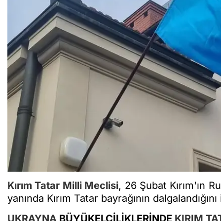
Kırım Tatar Milli Meclisi
, 26 Şubat Kırım'ın R
yanında Kırım Tatar bayrağının dalgalandığını i
UKRAYNA
BÜYÜKELÇİLİKLERİNDE
KIRIM TA