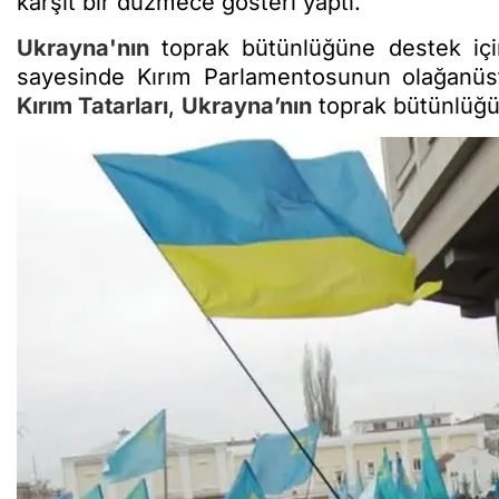
karşıt bir düzmece gösteri yaptı.
Ukrayna'nın
toprak bütünlüğüne destek için
sayesinde Kırım Parlamentosunun olağanüstü
Kırım Tatarları
,
Ukrayna’nın
toprak bütünlüğü