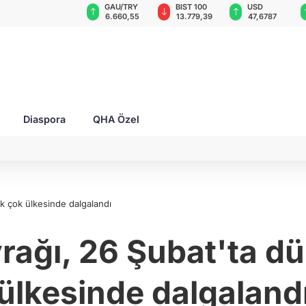
GAU/TRY
BIST 100
USD
EUR
 6 balistik
6.660,55
13.779,39
47,6787
55,1254
Diaspora
QHA Özel
ek çok ülkesinde dalgalandı
yrağı, 26 Şubat'ta d
ülkesinde dalgaland