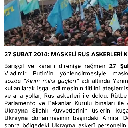
27 ŞUBAT 2014: MASKELİ RUS ASKERLERİ 
Barışçıl ve kararlı direnişe rağmen
27 Şu
Vladimir Putin'in yönlendirmesiyle maske
sözde
"Kırım milis güçleri"
adı altında Yarıma
kullanılarak işgal edilmesinin fitilini ateşle
ve ana yollar, Rus askerleri ile doldu. Rütb
Parlamento ve Bakanlar Kurulu binaları ile diğ
Ukrayna
Silahlı Kuvvetlerinin üslerini kuşa
Ukrayna
donanmasının başındaki Amiral De
sonra bölgedeki
Ukrayna
askerî personelini