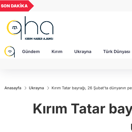
GEL
TND
BGN
VND
SON DAKİKA
09:31 - Rusya Ukrayna'yı gece boyunca vurdu:
49
18,2677
16,3788
27,9743
0,0018
füze, 151 SİHA ile siviller hedef alındı
Gündem
Kırım
Ukrayna
Türk Dünyası
Anasayfa
Ukrayna
Kırım Tatar bayrağı, 26 Şubat'ta dünyanın p
Kırım Tatar ba