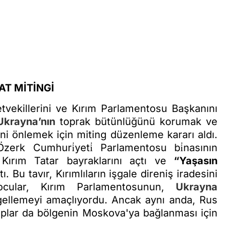
AT MİTİNGİ
tvekillerini ve Kırım Parlamentosu Başkanını
Ukrayna’nın
toprak bütünlüğünü korumak ve
i önlemek için miting düzenleme kararı aldı.
zerk Cumhuri̇yeti̇ Parlamentosu bi̇nasının
ırım Tatar bayraklarını açtı ve
“Yaşasın
ı. Bu tavır, Kırımlıların işgale direniş iradesini
ocular, Kırım Parlamentosunun,
Ukrayna
ngellemeyi amaçlıyordu. Ancak aynı anda, Rus
uplar da bölgenin Moskova'ya bağlanması için